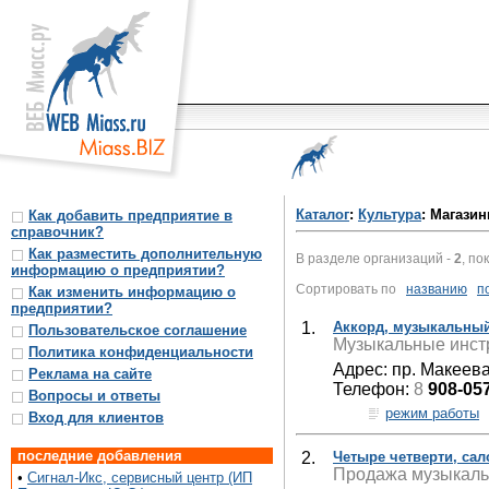
Каталог
:
Культура
: Магази
Как добавить предприятие в
справочник?
Как разместить дополнительную
В разделе организаций -
2
, по
информацию о предприятии?
Сортировать по
названию
п
Как изменить информацию о
предприятии?
1.
Аккорд, музыкальный
Пользовательское соглашение
Музыкальные инст
Политика конфиденциальности
Адрес: пр. Макеева
Реклама на сайте
Телефон:
8
908-05
Вопросы и ответы
режим работы
Вход для клиентов
последние добавления
2.
Четыре четверти, са
Продажа музыкаль
•
Сигнал-Икс, сервисный центр (ИП