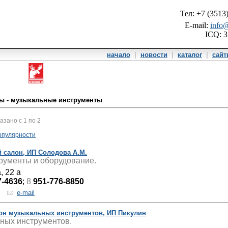
Тел: +7 (3513
E-mail:
info@
ICQ: 
начало
|
новости
|
каталог
|
сай
ны - музыкальные инструменты
казано с 1 по 2
опулярности
 салон, ИП Солодова А.М.
рументы и оборудование.
, 22 а
7-4636
;
8
951-776-8850
e-mail
лон музыкальных инструментов, ИП Пикулин
ных инструментов.