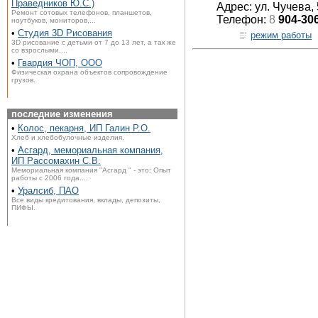
Праведников Ю.С.)
Адрес: ул. Чучева, 
Ремонт сотовых телефонов, планшетов,
Телефон:
8
904-30
ноутбуков, мониторов,...
•
Студия 3D Рисования
режим работы
3D рисование с детьми от 7 до 13 лет, а так же
со взрослыми,...
•
Гвардия ЧОП, ООО
Физическая охрана объектов сопровождение
грузов.
последние изменения
•
Колос, пекарня, ИП Галин Р.О.
Хлеб и хлебобулочные изделия.
•
Асгард, мемориальная компания,
ИП Рассомахин С.В.
Мемориальная компания "Асгард " - это: Опыт
работы с 2006 года....
•
Уралсиб, ПАО
Все виды кредитования, вклады, депозиты,
ПИФЫ.