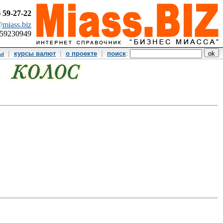
)
59-27-22
miass.biz
359230949
ты
|
курсы валют
|
о проекте
|
поиск
: