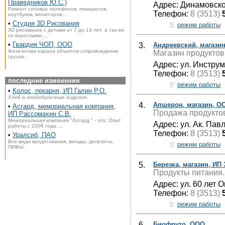
Праведников Ю.С.)
Адрес: Динамовско
Ремонт сотовых телефонов, планшетов,
Телефон:
8 (3513)
ноутбуков, мониторов,...
•
Студия 3D Рисования
режим работы
3D рисование с детьми от 7 до 13 лет, а так же
со взрослыми,...
•
Гвардия ЧОП, ООО
3.
Андреевский, магази
Физическая охрана объектов сопровождение
Магазин продуктов
грузов.
Адрес: ул. Инстру
Телефон:
8 (3513)
последние изменения
режим работы
•
Колос, пекарня, ИП Галин Р.О.
Хлеб и хлебобулочные изделия.
4.
Апшерон, магазин, О
•
Асгард, мемориальная компания,
Продажа продуктов
ИП Рассомахин С.В.
Мемориальная компания "Асгард " - это: Опыт
Адрес: ул. Ак. Пав
работы с 2006 года....
Телефон:
8 (3513)
•
Уралсиб, ПАО
Все виды кредитования, вклады, депозиты,
режим работы
ПИФЫ.
5.
Березка, магазин, ИП 
Продукты питания.
Адрес: ул. 60 лет О
Телефон:
8 (3513)
режим работы
6.
Биофруто, ООО