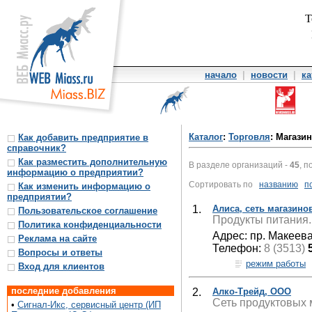
Т
начало
|
новости
|
ка
Каталог
:
Торговля
: Магази
Как добавить предприятие в
справочник?
Как разместить дополнительную
В разделе организаций -
45
, п
информацию о предприятии?
Сортировать по
названию
п
Как изменить информацию о
предприятии?
1.
Алиса, сеть магазино
Пользовательское соглашение
Продукты питания.
Политика конфиденциальности
Адрес: пр. Макеева,
Реклама на сайте
Телефон:
8 (3513)
Вопросы и ответы
режим работы
Вход для клиентов
последние добавления
2.
Алко-Трейд, ООО
Сеть продуктовых 
•
Сигнал-Икс, сервисный центр (ИП