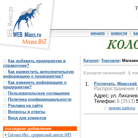
Т
начало
|
новости
|
ка
Каталог
:
Торговля
: Магази
Как добавить предприятие в
справочник?
Как разместить дополнительную
В разделе организаций -
1
, по
информацию о предприятии?
Как изменить информацию о
1.
Роспечать, Миасский
предприятии?
Распространение п
Пользовательское соглашение
Адрес: ул. Лихачев
Политика конфиденциальности
Телефон:
8 (3513)
Реклама на сайте
режим работы
Вопросы и ответы
Вход для клиентов
последние добавления
•
Сигнал-Икс, сервисный центр (ИП