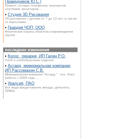
Праведников Ю.С.)
Ремонт сотовых телефонов, планшетов,
ноутбуков, мониторов,...
•
Студия 3D Рисования
3D рисование с детьми от 7 до 13 лет, а так же
со взрослыми,...
•
Гвардия ЧОП, ООО
Физическая охрана объектов сопровождение
грузов.
последние изменения
•
Колос, пекарня, ИП Галин Р.О.
Хлеб и хлебобулочные изделия.
•
Асгард, мемориальная компания,
ИП Рассомахин С.В.
Мемориальная компания "Асгард " - это: Опыт
работы с 2006 года....
•
Уралсиб, ПАО
Все виды кредитования, вклады, депозиты,
ПИФЫ.