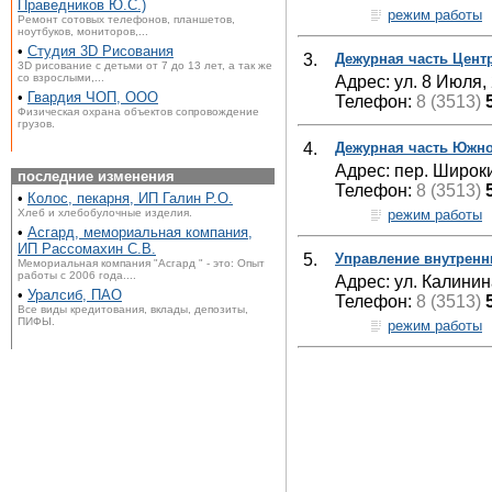
Праведников Ю.С.)
режим работы
Ремонт сотовых телефонов, планшетов,
ноутбуков, мониторов,...
•
Студия 3D Рисования
3.
Дежурная часть Цент
3D рисование с детьми от 7 до 13 лет, а так же
со взрослыми,...
Адрес: ул. 8 Июля,
•
Гвардия ЧОП, ООО
Телефон:
8 (3513)
Физическая охрана объектов сопровождение
грузов.
4.
Дежурная часть Южно
Адрес: пер. Широки
последние изменения
Телефон:
8 (3513)
•
Колос, пекарня, ИП Галин Р.О.
режим работы
Хлеб и хлебобулочные изделия.
•
Асгард, мемориальная компания,
ИП Рассомахин С.В.
5.
Управление внутренн
Мемориальная компания "Асгард " - это: Опыт
работы с 2006 года....
Адрес: ул. Калинин
•
Уралсиб, ПАО
Телефон:
8 (3513)
Все виды кредитования, вклады, депозиты,
ПИФЫ.
режим работы