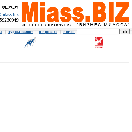
)
59-27-22
miass.biz
359230949
ты
|
курсы валют
|
о проекте
|
поиск
: