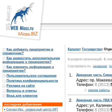
Каталог
:
Государство
: Отд
Как добавить предприятие в
справочник?
Как разместить дополнительную
В разделе организаций -
5
, по
информацию о предприятии?
Сортировать по
названию
п
Как изменить информацию о
предприятии?
1.
Дежурная часть Севе
Пользовательское соглашение
Адрес: пр. Макеева
Политика конфиденциальности
Телефон:
8 (3513)
Реклама на сайте
режим работы
Вопросы и ответы
Вход для клиентов
2.
Дежурная часть УВД 
последние добавления
Адрес: ул. Калинин
•
Сигнал-Икс, сервисный центр (ИП
Телефон:
8 (3513)