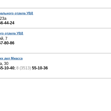
рального отдела УВД
 23а
56-44-24
го отдела УВД
й, 7
57-80-86
их дел Миасса
а, 30
55-10-40
;
8 (3513)
55-10-36