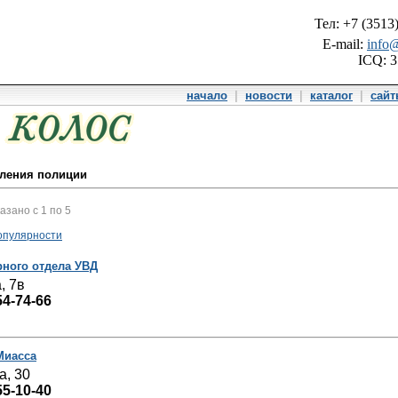
Тел: +7 (3513
E-mail:
info@
ICQ: 
начало
|
новости
|
каталог
|
сай
еления полиции
казано с 1 по 5
опулярности
рного отдела УВД
, 7в
54-74-66
Миасса
а, 30
55-10-40