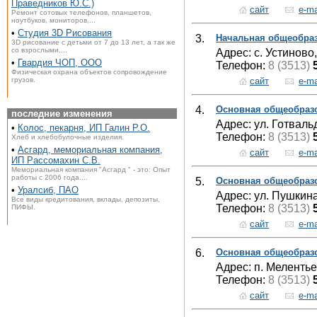
Праведников Ю.С.)
сайт
e-ma
Ремонт сотовых телефонов, планшетов,
ноутбуков, мониторов,...
•
Студия 3D Рисования
3.
Начальная общеобраз
3D рисование с детьми от 7 до 13 лет, а так же
со взрослыми,...
Адрес: с. Устиново,
•
Гвардия ЧОП, ООО
Телефон:
8 (3513)
Физическая охрана объектов сопровождение
сайт
e-ma
грузов.
4.
Основная общеобраз
последние изменения
Адрес: ул. Готваль
•
Колос, пекарня, ИП Галин Р.О.
Телефон:
8 (3513)
Хлеб и хлебобулочные изделия.
•
Асгард, мемориальная компания,
сайт
e-ma
ИП Рассомахин С.В.
Мемориальная компания "Асгард " - это: Опыт
работы с 2006 года....
5.
Основная общеобраз
•
Уралсиб, ПАО
Адрес: ул. Пушкина
Все виды кредитования, вклады, депозиты,
Телефон:
8 (3513)
ПИФЫ.
сайт
e-ma
6.
Основная общеобраз
Адрес: п. Мелентье
Телефон:
8 (3513)
сайт
e-ma