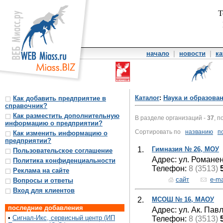
Т
начало
|
новости
|
ка
Каталог
:
Наука и образова
Как добавить предприятие в
справочник?
Как разместить дополнительную
В разделе организаций -
37
, п
информацию о предприятии?
Сортировать по
названию
п
Как изменить информацию о
предприятии?
1.
Гимназия № 26, МОУ
Пользовательское соглашение
Адрес: ул. Романен
Политика конфиденциальности
Телефон:
8 (3513)
Реклама на сайте
сайт
e-ma
Вопросы и ответы
Вход для клиентов
2.
МСОШ № 16, МАОУ
последние добавления
Адрес: ул. Ак. Пав
•
Сигнал-Икс, сервисный центр (ИП
Телефон:
8 (3513)