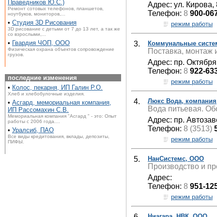
Праведников Ю.С.)
Адрес: ул. Кирова, 
Ремонт сотовых телефонов, планшетов,
Телефон:
8
900-06
ноутбуков, мониторов,...
•
Студия 3D Рисования
режим работы
3D рисование с детьми от 7 до 13 лет, а так же
со взрослыми,...
•
Гвардия ЧОП, ООО
3.
Коммунальные систе
Физическая охрана объектов сопровождение
Поставка, монтаж 
грузов.
Адрес: пр. Октября
Телефон:
8
922-63
последние изменения
режим работы
•
Колос, пекарня, ИП Галин Р.О.
Хлеб и хлебобулочные изделия.
4.
Люкс Вода, компания
•
Асгард, мемориальная компания,
Вода питьевая. Об
ИП Рассомахин С.В.
Мемориальная компания "Асгард " - это: Опыт
Адрес: пр. Автозав
работы с 2006 года....
Телефон:
8 (3513)
•
Уралсиб, ПАО
Все виды кредитования, вклады, депозиты,
режим работы
ПИФЫ.
5.
НанСистемс, ООО
Производство и пр
Адрес:
Телефон:
8
951-12
режим работы
6.
Ниагара, НВК, ООО