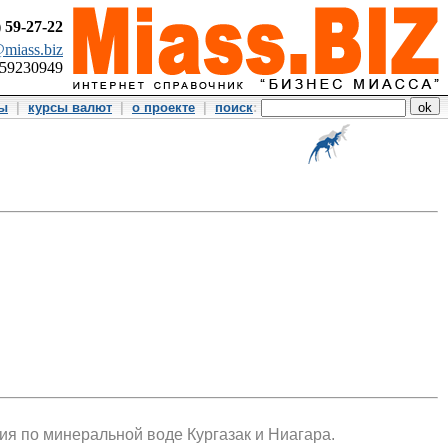
)
59-27-22
miass.biz
359230949
ты
|
курсы валют
|
о проекте
|
поиск
:
ия по минеральной воде Кургазак и Ниагара.