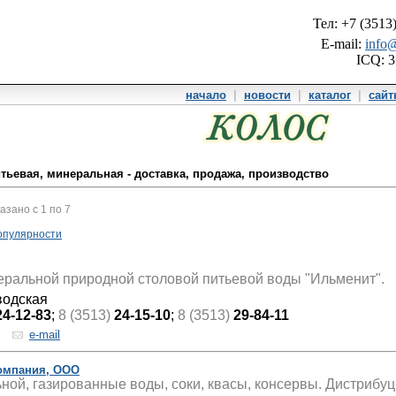
Тел: +7 (3513
E-mail:
info@
ICQ: 
начало
|
новости
|
каталог
|
сай
итьевая, минеральная - доставка, продажа, производство
казано с 1 по 7
опулярности
ральной природной столовой питьевой воды "Ильменит".
водская
24-12-83
;
8 (3513)
24-15-10
;
8 (3513)
29-84-11
e-mail
компания, ООО
ой, газированные воды, соки, квасы, консервы. Дистрибуц