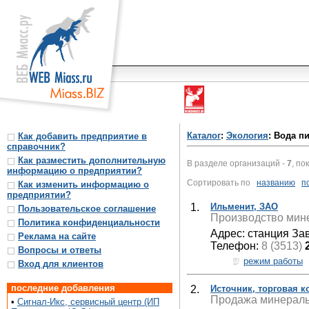
Каталог
:
Экология
: Вода п
Как добавить предприятие в
справочник?
Как разместить дополнительную
В разделе организаций -
7
, по
информацию о предприятии?
Сортировать по
названию
п
Как изменить информацию о
предприятии?
1.
Ильменит, ЗАО
Пользовательское соглашение
Производство мине
Политика конфиденциальности
Адрес: станция За
Реклама на сайте
Телефон:
8 (3513)
Вопросы и ответы
режим работы
Вход для клиентов
последние добавления
2.
Источник, торговая 
Продажа минеральн
•
Сигнал-Икс, сервисный центр (ИП