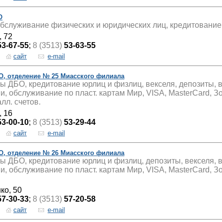
О
бслуживание физических и юридических лиц, кредитование
, 72
53-67-55
;
8 (3513)
53-63-55
сайт
e-mail
О, отделение № 25 Миасского филиала
ы ДБО, кредитование юрлиц и физлиц, векселя, депозиты, 
, обслуживание по пласт. картам Мир, VISA, MasterCard, З
лл. счетов.
, 16
53-00-10
;
8 (3513)
53-29-44
сайт
e-mail
О, отделение № 26 Миасского филиала
ы ДБО, кредитование юрлиц и физлиц, депозиты, векселя, 
, обслуживание по пласт. картам Мир, VISA, MasterCard, З
ко, 50
57-30-33
;
8 (3513)
57-20-58
сайт
e-mail