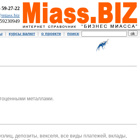
)
59-27-22
miass.biz
359230949
ты
|
курсы валют
|
о проекте
|
поиск
:
агоценными металлами.
лиц, депозиты, векселя, все виды платежей, вклады,