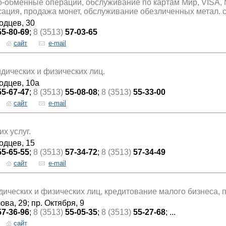
-обменные операции, обслуживание по картам Мир, VISA, M
сация, продажа монет, обслуживание обезличенных метал. с
одцев, 30
55-80-69
;
8 (3513)
57-03-65
сайт
e-mail
ических и физических лиц.
одцев, 10а
55-67-47
;
8 (3513)
55-08-08
;
8 (3513)
55-33-00
сайт
e-mail
х услуг.
одцев, 15
55-65-55
;
8 (3513)
57-34-72
;
8 (3513)
57-34-49
сайт
e-mail
ических и физических лиц, кредитование малого бизнеса, 
ова, 29; пр. Октября, 9
57-36-96
;
8 (3513)
55-05-35
;
8 (3513)
55-27-68
; ...
сайт