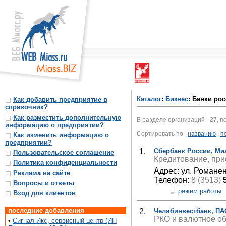
Каталог
:
Бизнес
: Банки ро
Как добавить предприятие в
справочник?
Как разместить дополнительную
В разделе организаций -
27
, п
информацию о предприятии?
Сортировать по
названию
п
Как изменить информацию о
предприятии?
1.
Сбербанк России, Ми
Пользовательское соглашение
Кредитование, при
Политика конфиденциальности
Адрес: ул. Романен
Реклама на сайте
Телефон:
8 (3513)
Вопросы и ответы
режим работы
Вход для клиентов
последние добавления
2.
Челябинвестбанк, ПА
РКО и валютное об
•
Сигнал-Икс, сервисный центр (ИП