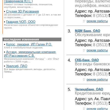
переводы, валютно
Праведников Ю.С.)
Ремонт сотовых телефонов, планшетов,
инд.сейфов, инкас
ноутбуков, мониторов,...
Адрес: пр. Автозав
•
Студия 3D Рисования
3D рисование с детьми от 7 до 13 лет, а так же
Телефон:
8 (3513)
со взрослыми,...
режим работы
•
Гвардия ЧОП, ООО
Физическая охрана объектов сопровождение
грузов.
3.
МДМ Банк, ОАО
Обслуживание юрид
последние изменения
Адрес: пр. Автозав
•
Колос, пекарня, ИП Галин Р.О.
Телефон:
8 (3513)
Хлеб и хлебобулочные изделия.
режим работы
•
Асгард, мемориальная компания,
ИП Рассомахин С.В.
Мемориальная компания "Асгард " - это: Опыт
4.
СКБ-банк, ОАО
работы с 2006 года....
Все виды банковски
•
Уралсиб, ПАО
Адрес: пр. Автозав
Все виды кредитования, вклады, депозиты,
ПИФЫ.
Телефон:
8 (3513)
режим работы
5.
Челиндбанк, ОАО
Кредитование юрид
Адрес: ул. Ак. Павл
Телефон:
8 (3513)
режим работы