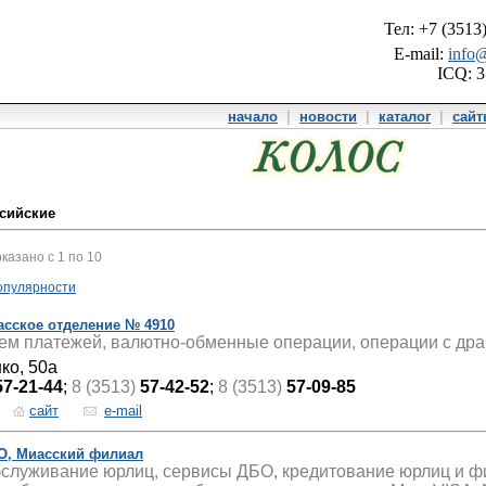
Тел: +7 (3513
E-mail:
info@
ICQ: 
начало
|
новости
|
каталог
|
сай
ссийские
оказано с 1 по 10
опулярности
асское отделение № 4910
ем платежей, валютно-обменные операции, операции с др
ко, 50а
57-21-44
;
8 (3513)
57-42-52
;
8 (3513)
57-09-85
сайт
e-mail
О, Миасский филиал
служивание юрлиц, сервисы ДБО, кредитование юрлиц и физ