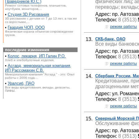
физических лиц; а
Праведников Ю.С.)
Ремонт сотовых телефонов, планшетов,
переводы; вклады
ноутбуков, мониторов,...
Адрес: пр. Автоза
•
Студия 3D Рисования
3D рисование с детьми от 7 до 13 лет, а так же
Телефон:
8 (3513)
со взрослыми,...
режим работы
•
Гвардия ЧОП, ООО
Физическая охрана объектов сопровождение
грузов.
13.
СКБ-банк, ОАО
Все виды банковск
последние изменения
Адрес: пр. Автоза
•
Колос, пекарня, ИП Галин Р.О.
Телефон:
8 (3513)
Хлеб и хлебобулочные изделия.
режим работы
•
Асгард, мемориальная компания,
ИП Рассомахин С.В.
Мемориальная компания "Асгард " - это: Опыт
14.
Сбербанк России, Ми
работы с 2006 года....
Кредитование, пр
•
Уралсиб, ПАО
драгоценными мет
Все виды кредитования, вклады, депозиты,
ПИФЫ.
Адрес: ул. Романе
Телефон:
8 (3513)
режим работы
15.
Северный Морской Пу
Обслуживание физ
Адрес: пр. Автоза
Телефон:
8 (3513)