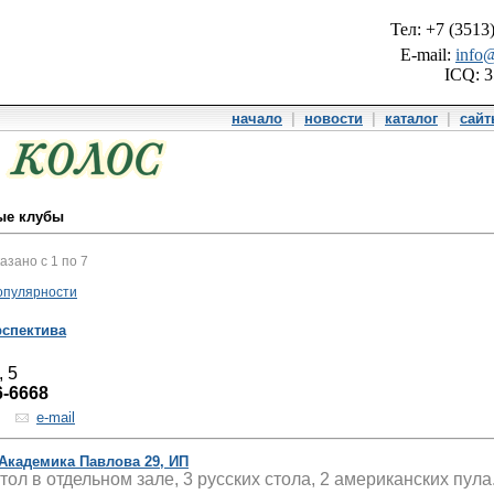
Тел: +7 (3513
E-mail:
info@
ICQ: 
начало
|
новости
|
каталог
|
сай
ые клубы
казано с 1 по 7
опулярности
рспектива
, 5
6-6668
e-mail
Академика Павлова 29, ИП
ол в отдельном зале, 3 русских стола, 2 американских пула