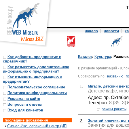
Т
начало
|
новости
|
ка
Каталог
:
Культура
: Развле
Как добавить предприятие в
справочник?
Как разместить дополнительную
В разделе организаций -
8
, по
информацию о предприятии?
Сортировать по
названию
п
Как изменить информацию о
предприятии?
1.
Miraсle, детский цен
Пользовательское соглашение
Детское кафе, игро
Политика конфиденциальности
Адрес: пр. Октября
Реклама на сайте
Телефон:
8 (3513)
Вопросы и ответы
режим работы
Вход для клиентов
последние добавления
2.
Золотой ключик, цент
Занятия для дошко
•
Сигнал-Икс, сервисный центр (ИП