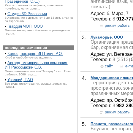
английский язык, 
Праведников Ю.С.)
Ремонт сотовых телефонов, планшетов,
комната).
ноутбуков, мониторов,...
Адрес: б. Мира, 7
•
Студия 3D Рисования
3D рисование с детьми от 7 до 13 лет, а так же
Телефон:
8
912-77
со взрослыми,...
режим работы
•
Гвардия ЧОП, ООО
Физическая охрана объектов сопровождение
грузов.
3.
Лукаморье, ООО
Организация празд
бар, охраняемая с
последние изменения
•
Колос, пекарня, ИП Галин Р.О.
Адрес: ул. Ветера
Хлеб и хлебобулочные изделия.
Телефон:
8 (3513)
•
Асгард, мемориальная компания,
сайт
e-ma
ИП Рассомахин С.В.
Мемориальная компания "Асгард " - это: Опыт
работы с 2006 года....
4.
Мандариновая плане
•
Уралсиб, ПАО
Территория детств
Все виды кредитования, вклады, депозиты,
ПИФЫ.
пространство, зона
праздничных меро
Адрес: пр. Октября
Телефон:
8
982-28
режим работы
5.
Планета, развлекате
Боулинг, ресторан,