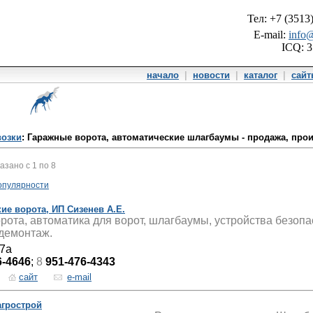
Тел: +7 (3513
E-mail:
info@
ICQ: 
начало
|
новости
|
каталог
|
сай
возки
: Гаражные ворота, автоматические шлагбаумы - продажа, про
казано с 1 по 8
опулярности
ие ворота, ИП Сизенев А.Е.
рота, автоматика для ворот, шлагбаумы, устройства безопа
демонтаж.
 7а
6-4646
;
8
951-476-4343
сайт
e-mail
грострой