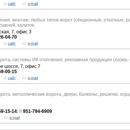
сайт
e-mail
ения, монтаж, любых типов ворот (секционные, откатные, р
тавней, калиток.
ская, 7, офис 3
26-04-70
сайт
e-mail
рота, системы ИК отопления, рекламная продукция (лазер, с
е шоссе, 7, офис 7
59-00-15
сайт
e-mail
рота, металлические ворота, двери, балконы, решетки, огр
59-15-14
;
8
951-794-6909
e-mail