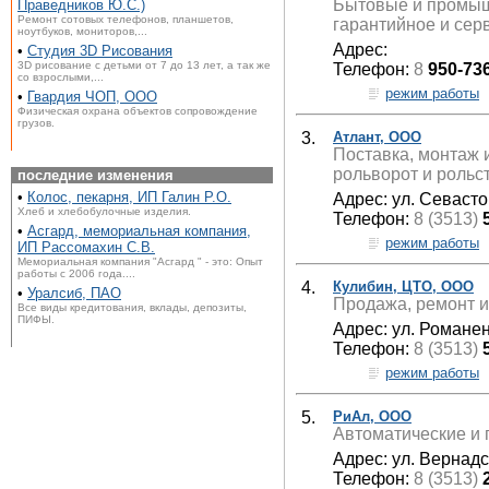
Бытовые и промыш
Праведников Ю.С.)
Ремонт сотовых телефонов, планшетов,
гарантийное и сер
ноутбуков, мониторов,...
Адрес:
•
Студия 3D Рисования
3D рисование с детьми от 7 до 13 лет, а так же
Телефон:
8
950-73
со взрослыми,...
режим работы
•
Гвардия ЧОП, ООО
Физическая охрана объектов сопровождение
грузов.
3.
Атлант, ООО
Поставка, монтаж 
рольворот и рольс
последние изменения
•
Колос, пекарня, ИП Галин Р.О.
Адрес: ул. Севасто
Хлеб и хлебобулочные изделия.
Телефон:
8 (3513)
•
Асгард, мемориальная компания,
режим работы
ИП Рассомахин С.В.
Мемориальная компания "Асгард " - это: Опыт
работы с 2006 года....
4.
Кулибин, ЦТО, ООО
•
Уралсиб, ПАО
Продажа, ремонт и
Все виды кредитования, вклады, депозиты,
ПИФЫ.
Адрес: ул. Романен
Телефон:
8 (3513)
режим работы
5.
РиАл, ООО
Автоматические и 
Адрес: ул. Вернадс
Телефон:
8 (3513)