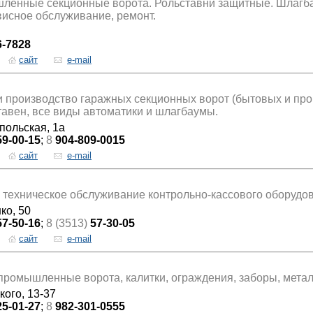
ленные секционные ворота. Рольставни защитные. Шлагба
висное обслуживание, ремонт.
6-7828
сайт
e-mail
и производство гаражных секционных ворот (бытовых и пр
тавен, все виды автоматики и шлагбаумы.
польская, 1а
59-00-15
;
8
904-809-0015
сайт
e-mail
 техническое обслуживание контрольно-кассового оборудо
ко, 50
57-50-16
;
8 (3513)
57-30-05
сайт
e-mail
промышленные ворота, калитки, ограждения, заборы, мета
кого, 13-37
25-01-27
;
8
982-301-0555