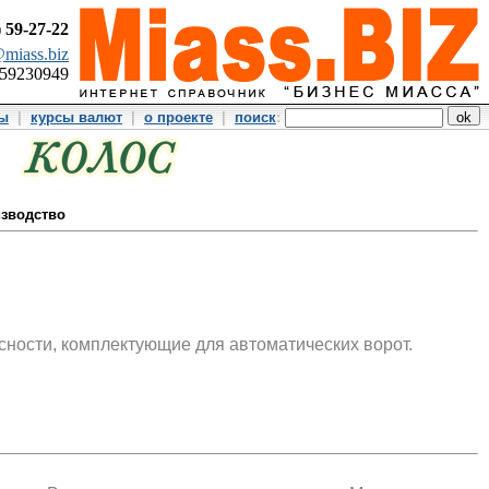
)
59-27-22
miass.biz
359230949
ты
|
курсы валют
|
о проекте
|
поиск
:
изводство
сности, комплектующие для автоматических ворот.