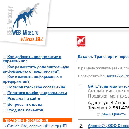
Каталог
:
Транспорт и пере
Как добавить предприятие в
справочник?
Как разместить дополнительную
В разделе организаций -
8
, по
информацию о предприятии?
Сортировать по
названию
п
Как изменить информацию о
предприятии?
1.
GATE"s, автоматическ
Пользовательское соглашение
Автоматические во
Политика конфиденциальности
Продажа, монтаж, 
Реклама на сайте
Адрес: ул. 8 Июля,
Вопросы и ответы
Телефон:
8
951-47
Вход для клиентов
режим работы
последние добавления
2.
Алютех74, ООО Союза
•
Сигнал-Икс, сервисный центр (ИП