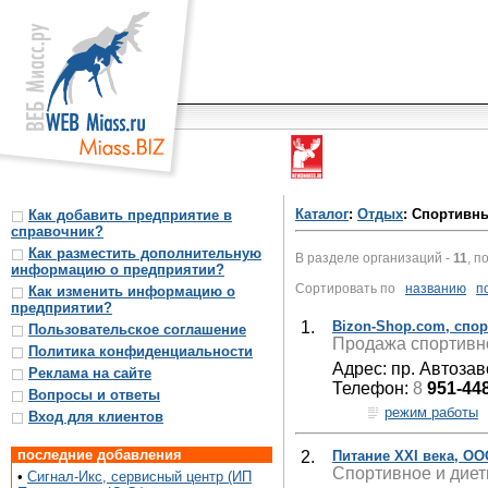
Каталог
:
Отдых
: Спортивн
Как добавить предприятие в
справочник?
Как разместить дополнительную
В разделе организаций -
11
, п
информацию о предприятии?
Сортировать по
названию
п
Как изменить информацию о
предприятии?
1.
Bizon-Shop.com, спо
Пользовательское соглашение
Продажа спортивно
Политика конфиденциальности
Адрес: пр. Автозав
Реклама на сайте
Телефон:
8
951-44
Вопросы и ответы
режим работы
Вход для клиентов
последние добавления
2.
Питание XXI века, ОО
Спортивное и диет
•
Сигнал-Икс, сервисный центр (ИП