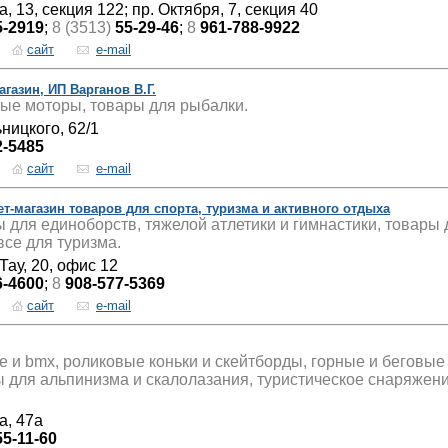
, 13, секция 122; пр. Октября, 7, секция 40
5-2919
;
8 (3513)
55-29-46
;
8
961-788-9922
сайт
e-mail
газин, ИП Варганов В.Г.
ые моторы, товары для рыбалки.
ьницкого, 62/1
2-5485
сайт
e-mail
нет-магазин товаров для спорта, туризма и активного отдыха
 для единоборств, тяжелой атлетики и гимнастики, товары
все для туризма.
Тау, 20, офис 12
6-4600
;
8
908-577-5369
сайт
e-mail
 и bmx, роликовые коньки и скейтборды, горные и беговые
ы для альпинизма и скалолазания, туристическое снаряжен
а, 47а
55-11-60