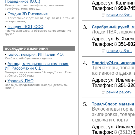
Праведников Ю.С.)
Адрес: ул. Калинина
Ремонт сотовых телефонов, планшетов,
Телефон:
8
950-74
ноутбуков, мониторов,...
•
Студия 3D Рисования
режим работы
3D рисование с детьми от 7 до 13 лет, а так же
со взрослыми,...
•
Гвардия ЧОП, ООО
3.
Серебряный ручей, ма
Физическая охрана объектов сопровождение
Лодки ПВХ, лодочн
грузов.
Адрес: ул. Б. Хмел
Телефон:
8
351-90
последние изменения
режим работы
•
Колос, пекарня, ИП Галин Р.О.
Хлеб и хлебобулочные изделия.
4.
Sportcity74.ru, интер
•
Асгард, мемориальная компания,
Тренажеры, товары
ИП Рассомахин С.В.
активного отдыха, 
Мемориальная компания "Асгард " - это: Опыт
работы с 2006 года....
Адрес: ул. Ильмен-
•
Уралсиб, ПАО
Телефон:
8
351-32
Все виды кредитования, вклады, депозиты,
ПИФЫ.
режим работы
5.
Триал-Спорт, магазин
Велосипеды горные
экипировка, товар
отдыха и спорта.
Адрес: ул. Лихачев
Телефон:
8 (3513)