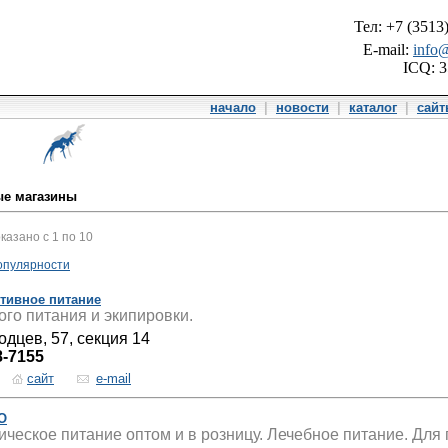
Тел: +7 (3513
E-mail:
info@
ICQ: 
начало
|
новости
|
каталог
|
сай
ые магазины
оказано с 1 по 10
опулярности
ртивное питание
го питания и экипировки.
одцев, 57, секция 14
8-7155
сайт
e-mail
О
ическое питание оптом и в розницу. Лечебное питание. Для