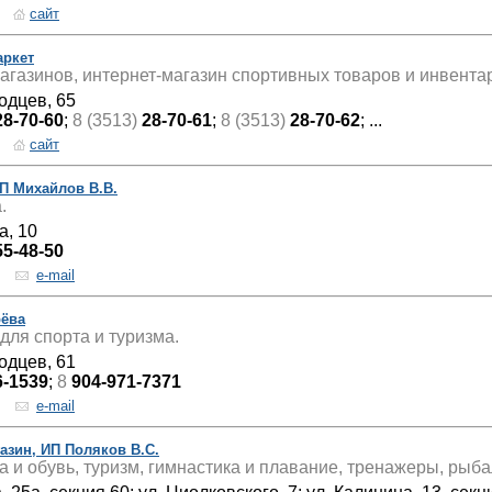
сайт
аркет
агазинов, интернет-магазин спортивных товаров и инвентар
одцев, 65
28-70-60
;
8 (3513)
28-70-61
;
8 (3513)
28-70-62
; ...
сайт
П Михайлов В.В.
.
а, 10
55-48-50
e-mail
рёва
для спорта и туризма.
одцев, 61
6-1539
;
8
904-971-7371
e-mail
азин, ИП Поляков В.С.
 и обувь, туризм, гимнастика и плавание, тренажеры, рыба