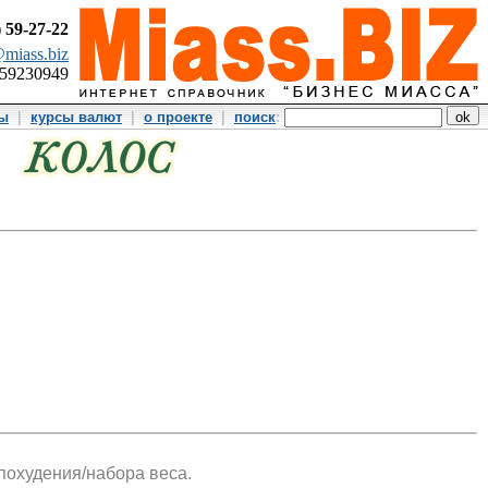
)
59-27-22
miass.biz
359230949
ты
|
курсы валют
|
о проекте
|
поиск
:
 похудения/набора веса.