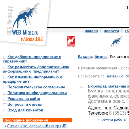
Т
начало
|
новости
|
ка
Каталог
:
Бизнес
: Печати и
Как добавить предприятие в
справочник?
Как разместить дополнительную
В разделе организаций -
3
, по
информацию о предприятии?
Сортировать по
названию
п
Как изменить информацию о
предприятии?
1.
Бюрократ, магазины 
Пользовательское соглашение
Бумага, канцтовары
Политика конфиденциальности
факсимиле, флексо
Реклама на сайте
Доставка в офис.
Вопросы и ответы
Адрес: пер. Садовый
Вход для клиентов
Телефон:
8 (3513)
режим работы
последние добавления
•
Сигнал-Икс, сервисный центр (ИП