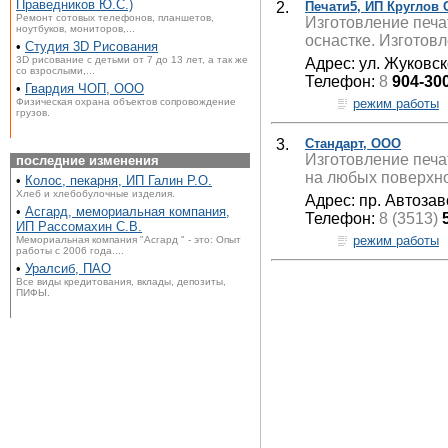
Праведников Ю.С.)
2.
Печати5, ИП Круглов 
Ремонт сотовых телефонов, планшетов,
Изготовление печа
ноутбуков, мониторов,...
оснастке. Изготовл
•
Студия 3D Рисования
3D рисование с детьми от 7 до 13 лет, а так же
Адрес: ул. Жуковск
со взрослыми,...
Телефон:
8
904-30
•
Гвардия ЧОП, ООО
режим работы
Физическая охрана объектов сопровождение
грузов.
3.
Стандарт, ООО
Изготовление печа
последние изменения
на любых поверхно
•
Колос, пекарня, ИП Галин Р.О.
Хлеб и хлебобулочные изделия.
Адрес: пр. Автозав
•
Асгард, мемориальная компания,
Телефон:
8 (3513)
ИП Рассомахин С.В.
режим работы
Мемориальная компания "Асгард " - это: Опыт
работы с 2006 года....
•
Уралсиб, ПАО
Все виды кредитования, вклады, депозиты,
ПИФЫ.