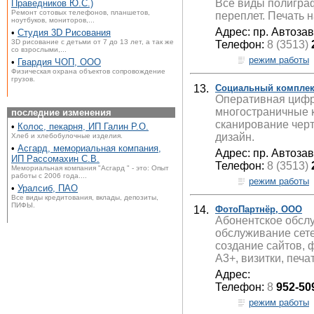
Все виды полиграф
Праведников Ю.С.)
Ремонт сотовых телефонов, планшетов,
переплет. Печать 
ноутбуков, мониторов,...
Адрес: пр. Автоза
•
Студия 3D Рисования
3D рисование с детьми от 7 до 13 лет, а так же
Телефон:
8 (3513)
со взрослыми,...
режим работы
•
Гвардия ЧОП, ООО
Физическая охрана объектов сопровождение
грузов.
13.
Социальный комплек
Оперативная цифро
многостраничные к
последние изменения
сканирование черт
•
Колос, пекарня, ИП Галин Р.О.
дизайн.
Хлеб и хлебобулочные изделия.
•
Асгард, мемориальная компания,
Адрес: пр. Автозав
ИП Рассомахин С.В.
Телефон:
8 (3513)
Мемориальная компания "Асгард " - это: Опыт
работы с 2006 года....
режим работы
•
Уралсиб, ПАО
Все виды кредитования, вклады, депозиты,
ПИФЫ.
14.
ФотоПартнёр, ООО
Абонентское обслу
обслуживание сете
создание сайтов, 
А3+, визитки, печа
Адрес:
Телефон:
8
952-50
режим работы