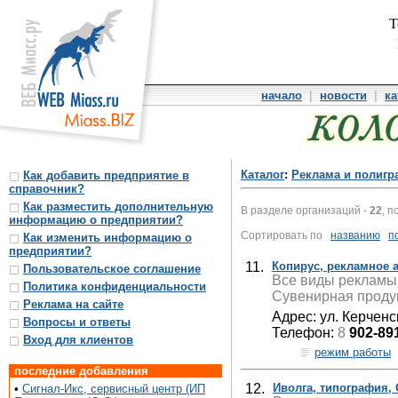
Т
начало
|
новости
|
ка
Каталог
:
Реклама и полигр
Как добавить предприятие в
справочник?
Как разместить дополнительную
В разделе организаций -
22
, п
информацию о предприятии?
Сортировать по
названию
п
Как изменить информацию о
предприятии?
11.
Копирус, рекламное 
Пользовательское соглашение
Все виды рекламы
Политика конфиденциальности
Сувенирная проду
Реклама на сайте
Адрес: ул. Керченс
Вопросы и ответы
Телефон:
8
902-89
Вход для клиентов
режим работы
последние добавления
12.
Иволга, типография,
•
Сигнал-Икс, сервисный центр (ИП