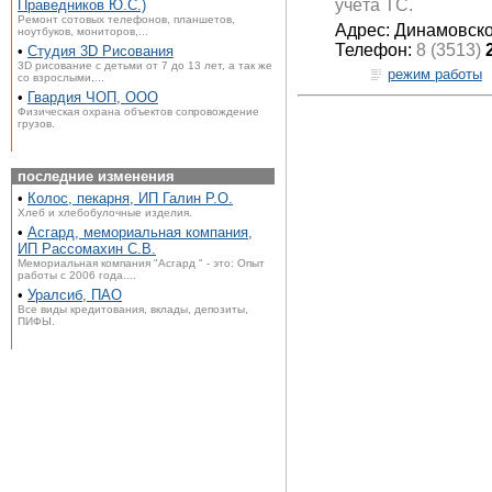
учёта ТС.
Праведников Ю.С.)
Ремонт сотовых телефонов, планшетов,
Адрес: Динамовско
ноутбуков, мониторов,...
Телефон:
8 (3513)
•
Студия 3D Рисования
3D рисование с детьми от 7 до 13 лет, а так же
режим работы
со взрослыми,...
•
Гвардия ЧОП, ООО
Физическая охрана объектов сопровождение
грузов.
последние изменения
•
Колос, пекарня, ИП Галин Р.О.
Хлеб и хлебобулочные изделия.
•
Асгард, мемориальная компания,
ИП Рассомахин С.В.
Мемориальная компания "Асгард " - это: Опыт
работы с 2006 года....
•
Уралсиб, ПАО
Все виды кредитования, вклады, депозиты,
ПИФЫ.