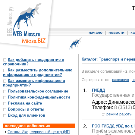
Т
начало
|
новости
|
ка
Каталог
:
Транспорт и пере
Как добавить предприятие в
справочник?
Как разместить дополнительную
В разделе организаций -
2
, по
информацию о предприятии?
Сортировать по
названию
п
Как изменить информацию о
предприятии?
1.
ГИБДД
Пользовательское соглашение
Государственная и
Политика конфиденциальности
Адрес: Динамовско
Реклама на сайте
Телефон:
8 (3513)
Вопросы и ответы
режим работы
Вход для клиентов
последние добавления
2.
РЭО ГИБДД УВД по г.
Приём экзаменов, 
•
Сигнал-Икс, сервисный центр (ИП