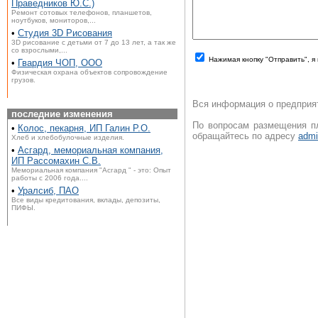
Праведников Ю.С.)
Ремонт сотовых телефонов, планшетов,
ноутбуков, мониторов,...
•
Студия 3D Рисования
3D рисование с детьми от 7 до 13 лет, а так же
со взрослыми,...
Нажимая кнопку "Отправить", 
•
Гвардия ЧОП, ООО
Физическая охрана объектов сопровождение
грузов.
Вся информация о предприят
последние изменения
По вопросам размещения пл
•
Колос, пекарня, ИП Галин Р.О.
обращайтесь по адресу
admi
Хлеб и хлебобулочные изделия.
•
Асгард, мемориальная компания,
ИП Рассомахин С.В.
Мемориальная компания "Асгард " - это: Опыт
работы с 2006 года....
•
Уралсиб, ПАО
Все виды кредитования, вклады, депозиты,
ПИФЫ.