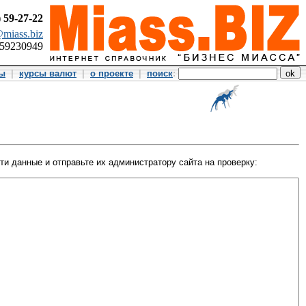
)
59-27-22
miass.biz
359230949
ты
|
курсы валют
|
о проекте
|
поиск
:
и данные и отправьте их администратору сайта на проверку: