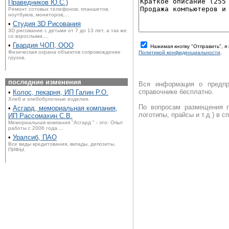
Праведников Ю.С.)
Ремонт сотовых телефонов, планшетов,
ноутбуков, мониторов,...
•
Студия 3D Рисования
3D рисование с детьми от 7 до 13 лет, а так же
со взрослыми,...
•
Гвардия ЧОП, ООО
Нажимая кнопку "Отправить", 
Физическая охрана объектов сопровождение
Политикой конфиденциальности
.
грузов.
последние изменения
Вся информация о предпр
справочнике бесплатно.
•
Колос, пекарня, ИП Галин Р.О.
Хлеб и хлебобулочные изделия.
По вопросам размещения п
•
Асгард, мемориальная компания,
логотипы, прайсы и т.д.) в 
ИП Рассомахин С.В.
Мемориальная компания "Асгард " - это: Опыт
работы с 2006 года....
•
Уралсиб, ПАО
Все виды кредитования, вклады, депозиты,
ПИФЫ.