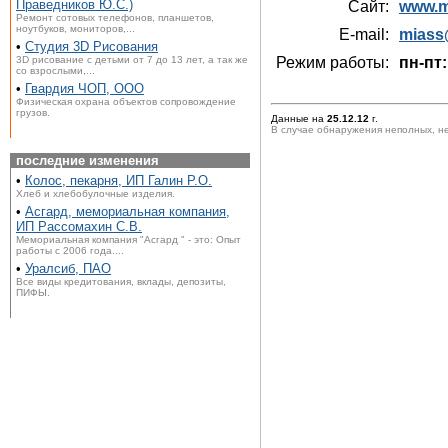
Праведников Ю.С.)
Сайт:
www.m
Ремонт сотовых телефонов, планшетов,
ноутбуков, мониторов,...
E-mail:
miass
•
Студия 3D Рисования
3D рисование с детьми от 7 до 13 лет, а так же
Режим работы:
пн-пт:
со взрослыми,...
•
Гвардия ЧОП, ООО
Физическая охрана объектов сопровождение
грузов.
Данные на
25.12.12
г.
В случае обнаружения неполных, н
последние изменения
•
Колос, пекарня, ИП Галин Р.О.
Хлеб и хлебобулочные изделия.
•
Асгард, мемориальная компания,
ИП Рассомахин С.В.
Мемориальная компания "Асгард " - это: Опыт
работы с 2006 года....
•
Уралсиб, ПАО
Все виды кредитования, вклады, депозиты,
ПИФЫ.