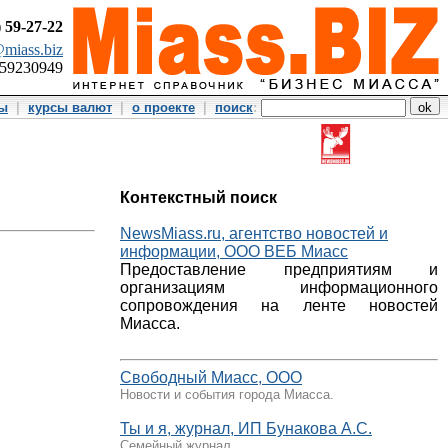
)
59-27-22
miass.biz
359230949
ты
|
курсы валют
|
о проекте
|
поиск
:
Контекстный поиск
NewsMiass.ru, агентство новостей и
информации, ООО ВЕБ Миасс
Предоставление предприятиям и
организациям информационного
сопровождения на ленте новостей
Миасса.
Свободный Миасс, ООО
Новости и события города Миасса.
Ты и я, журнал, ИП Бунакова А.С.
Семейный журнал.