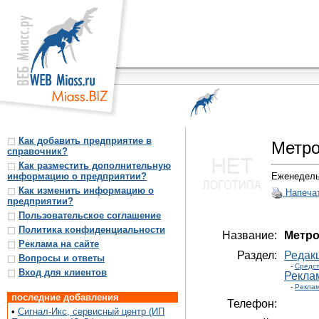
Как добавить предприятие в
Метро
справочник?
Как разместить дополнительную
информацию о предприятии?
Еженедель
Как изменить информацию о
Напеча
предприятии?
Пользовательское соглашение
Политика конфиденциальности
Название:
Метро
Реклама на сайте
Раздел:
Редак
Вопросы и ответы
-
Средс
Вход для клиентов
Рекла
-
Реклам
последние добавления
Телефон:
•
Сигнал-Икс, сервисный центр (ИП