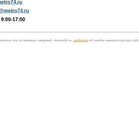
etro74.ru
@metro74.ru
 9:00-17:00
еверных или устаревших сведений, пожалуйста,
сообщите
об ошибке администратору сайт