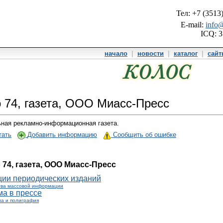
Тел: +7 (3513
E-mail:
info@
ICQ: 
начало
|
новости
|
каталог
|
сай
 74, газета, ООО Миасс-Пресс
ная рекламно-информационная газета.
тать
Добавить информацию
Сообщить об ошибке
 74, газета, ООО Миасс-Пресс
ции периодических изданий
тва массовой информации
ма в прессе
а и полиграфия