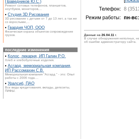
[
показ
Праведников Ю.С.)
Ремонт сотовых телефонов, планшетов,
Телефон:
8 (351
ноутбуков, мониторов,...
•
Студия 3D Рисования
Режим работы:
пн-вс:
3D рисование с детьми от 7 до 13 лет, а так же
со взрослыми,...
•
Гвардия ЧОП, ООО
Физическая охрана объектов сопровождение
грузов.
Данные на
26.04.11
г.
В случае обнаружения неполных, н
об ошибке администратору сайта.
последние изменения
•
Колос, пекарня, ИП Галин Р.О.
Хлеб и хлебобулочные изделия.
•
Асгард, мемориальная компания,
ИП Рассомахин С.В.
Мемориальная компания "Асгард " - это: Опыт
работы с 2006 года....
•
Уралсиб, ПАО
Все виды кредитования, вклады, депозиты,
ПИФЫ.