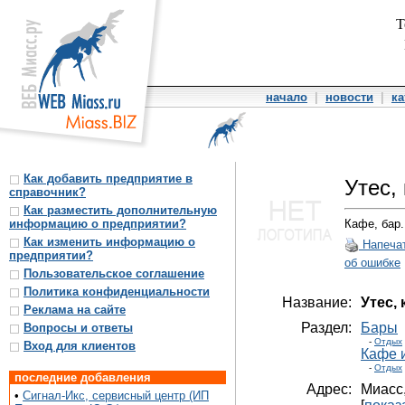
Т
начало
|
новости
|
ка
Как добавить предприятие в
Утес,
справочник?
Как разместить дополнительную
информацию о предприятии?
Кафе, бар.
Как изменить информацию о
Напеча
предприятии?
об ошибке
Пользовательское соглашение
Политика конфиденциальности
Название:
Утес,
Реклама на сайте
Раздел:
Бары
Вопросы и ответы
-
Отдых
Вход для клиентов
Кафе 
-
Отдых
последние добавления
Адрес:
Миасс
•
Сигнал-Икс, сервисный центр (ИП