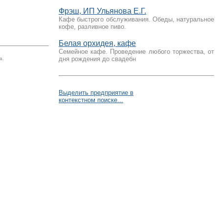
Фрэш, ИП Ульянова Е.Г.
Кафе быстрого обслуживания. Обеды, натуральное
кофе, разливное пиво.
Белая орхидея, кафе
Cемейное кафе. Проведение любого торжества, от
дня рождения до свадебн
а.
Выделить предприятие в
контекстном поиске...