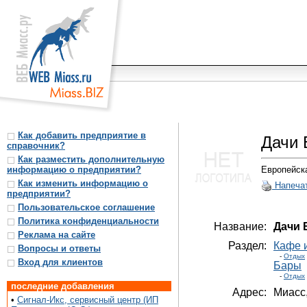
Как добавить предприятие в
Дачи 
справочник?
Как разместить дополнительную
информацию о предприятии?
Европейска
Как изменить информацию о
Напеча
предприятии?
Пользовательское соглашение
Политика конфиденциальности
Название:
Дачи 
Реклама на сайте
Раздел:
Кафе 
Вопросы и ответы
-
Отдых
Вход для клиентов
Бары
-
Отдых
последние добавления
Адрес:
Миасс
•
Сигнал-Икс, сервисный центр (ИП