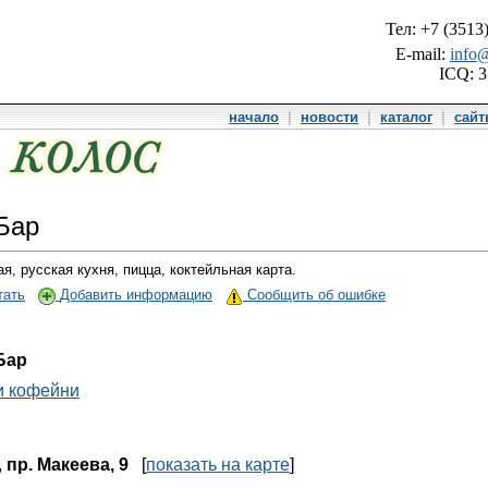
Тел: +7 (3513
E-mail:
info@
ICQ: 
начало
|
новости
|
каталог
|
сай
Бар
я, русская кухня, пицца, коктейльная карта.
тать
Добавить информацию
Сообщить об ошибке
Бар
и кофейни
,
пр. Макеева, 9
[
показать на карте
]