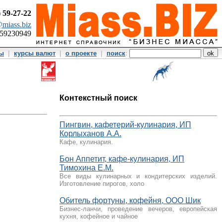
)
59-27-22
miass.biz
359230949
ты
|
курсы валют
|
о проекте
|
поиск
:
Контекстный поиск
Пингвин, кафетерий-кулинария, ИП
Корлыханов А.А.
Кафе, кулинария.
Бон Аппетит, кафе-кулинария, ИП
Тимохина Е.М.
Все виды кулинарных и кондитерских изделий.
Изготовление пирогов, холо
Обитель фортуны, кофейня, ООО Шик
Бизнес-ланчи, проведение вечеров, европейская
кухня, кофейное и чайное