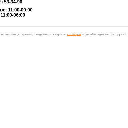
3)
53-34-90
 вс: 11:00-00:00
 11:00-06:00
еверных или устаревших сведений, пожалуйста,
сообщите
об ошибке администратору сайт