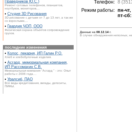
Праведников Ю.С.)
Телефон:
8 (351
Ремонт сотовых телефонов, планшетов,
ноутбуков, мониторов,...
Режим работы:
пн-чт,
•
Студия 3D Рисования
пт-сб:
3D рисование с детьми от 7 до 13 лет, а так же
со взрослыми,...
•
Гвардия ЧОП, ООО
Физическая охрана объектов сопровождение
Данные на
08.12.14
г.
грузов.
В случае обнаружения неполных, н
последние изменения
•
Колос, пекарня, ИП Галин Р.О.
Хлеб и хлебобулочные изделия.
•
Асгард, мемориальная компания,
ИП Рассомахин С.В.
Мемориальная компания "Асгард " - это: Опыт
работы с 2006 года....
•
Уралсиб, ПАО
Все виды кредитования, вклады, депозиты,
ПИФЫ.