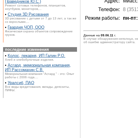
Адрес:
Миасс
Праведников Ю.С.)
Ремонт сотовых телефонов, планшетов,
Телефон:
8 (351
ноутбуков, мониторов,...
•
Студия 3D Рисования
Режим работы:
пн-пт:
3D рисование с детьми от 7 до 13 лет, а так же
со взрослыми,...
•
Гвардия ЧОП, ООО
Физическая охрана объектов сопровождение
грузов.
Данные на
09.06.11
г.
В случае обнаружения неполных, н
об ошибке администратору сайта.
последние изменения
•
Колос, пекарня, ИП Галин Р.О.
Хлеб и хлебобулочные изделия.
•
Асгард, мемориальная компания,
ИП Рассомахин С.В.
Мемориальная компания "Асгард " - это: Опыт
работы с 2006 года....
•
Уралсиб, ПАО
Все виды кредитования, вклады, депозиты,
ПИФЫ.