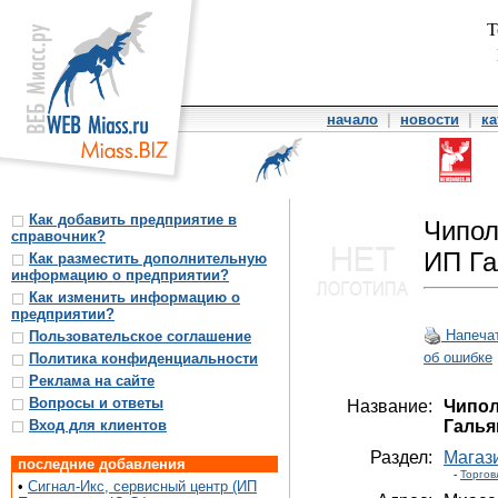
Т
начало
|
новости
|
ка
Как добавить предприятие в
Чипол
справочник?
ИП Га
Как разместить дополнительную
информацию о предприятии?
Как изменить информацию о
предприятии?
Напеча
Пользовательское соглашение
об ошибке
Политика конфиденциальности
Реклама на сайте
Вопросы и ответы
Название:
Чипол
Вход для клиентов
Галья
Раздел:
Магаз
последние добавления
-
Торгов
•
Сигнал-Икс, сервисный центр (ИП