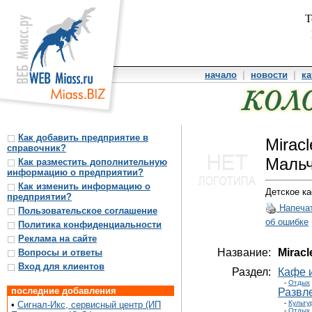
Т
начало
|
новости
|
ка
Как добавить предприятие в
Miraс
справочник?
Мальч
Как разместить дополнительную
информацию о предприятии?
Как изменить информацию о
Детское ка
предприятии?
Напеча
Пользовательское соглашение
об ошибке
Политика конфиденциальности
Реклама на сайте
Название:
Miraс
Вопросы и ответы
Вход для клиентов
Раздел:
Кафе 
-
Отдых
последние добавления
Развл
-
Культу
•
Сигнал-Икс, сервисный центр (ИП
-
Отдых