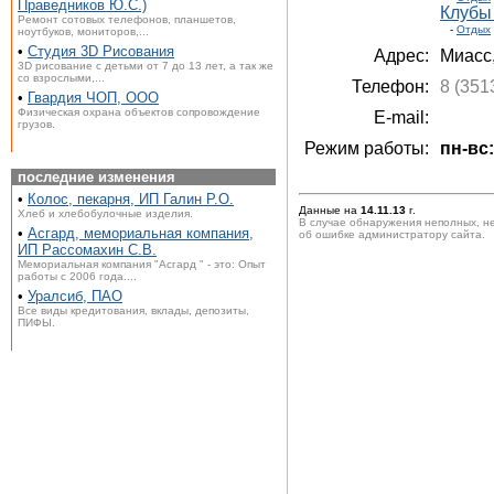
Праведников Ю.С.)
Клубы
Ремонт сотовых телефонов, планшетов,
-
Отдых
ноутбуков, мониторов,...
•
Студия 3D Рисования
Адрес:
Миасс
3D рисование с детьми от 7 до 13 лет, а так же
со взрослыми,...
Телефон:
8 (351
•
Гвардия ЧОП, ООО
Физическая охрана объектов сопровождение
E-mail:
грузов.
Режим работы:
пн-вс:
последние изменения
•
Колос, пекарня, ИП Галин Р.О.
Данные на
14.11.13
г.
Хлеб и хлебобулочные изделия.
В случае обнаружения неполных, н
•
Асгард, мемориальная компания,
об ошибке администратору сайта.
ИП Рассомахин С.В.
Мемориальная компания "Асгард " - это: Опыт
работы с 2006 года....
•
Уралсиб, ПАО
Все виды кредитования, вклады, депозиты,
ПИФЫ.