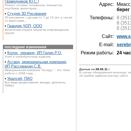
Праведников Ю.С.)
Адрес:
Миасс
Ремонт сотовых телефонов, планшетов,
ноутбуков, мониторов,...
берег
•
Студия 3D Рисования
Телефоны:
8 (351
3D рисование с детьми от 7 до 13 лет, а так же
со взрослыми,...
8 (351
•
Гвардия ЧОП, ООО
8 (351
Физическая охрана объектов сопровождение
грузов.
Сайт:
www.s
E-mail:
sereb
последние изменения
Режим работы:
24 ча
•
Колос, пекарня, ИП Галин Р.О.
Хлеб и хлебобулочные изделия.
•
Асгард, мемориальная компания,
ИП Рассомахин С.В.
Данные на
08.06.11
г.
Мемориальная компания "Асгард " - это: Опыт
В случае обнаружения неполных, н
работы с 2006 года....
об ошибке администратору сайта.
•
Уралсиб, ПАО
Все виды кредитования, вклады, депозиты,
ПИФЫ.