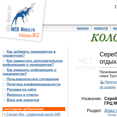
Т
начало
|
новости
|
ка
Как добавить предприятие в
Сереб
справочник?
отдых
Как разместить дополнительную
информацию о предприятии?
Как изменить информацию о
Проживани
предприятии?
озера Тург
Пользовательское соглашение
Напеча
Политика конфиденциальности
об ошибке
Реклама на сайте
Вопросы и ответы
Название:
Сереб
Вход для клиентов
ГРЦ М
последние добавления
Раздел:
Дома 
•
Сигнал-Икс, сервисный центр (ИП
-
Отдых