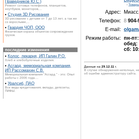
Праведников Ю.С.)
-
Товары
Ремонт сотовых телефонов, планшетов,
ноутбуков, мониторов,...
Адрес:
Миасс
•
Студия 3D Рисования
3D рисование с детьми от 7 до 13 лет, а так же
Телефон:
8
904-
со взрослыми,...
•
Гвардия ЧОП, ООО
E-mail:
olgam
Физическая охрана объектов сопровождение
грузов.
Режим работы:
пн-пт:
обед: 
сб: 10
последние изменения
•
Колос, пекарня, ИП Галин Р.О.
Хлеб и хлебобулочные изделия.
•
Асгард, мемориальная компания,
Данные на
29.12.11
г.
ИП Рассомахин С.В.
В случае обнаружения неполных, н
об ошибке администратору сайта.
Мемориальная компания "Асгард " - это: Опыт
работы с 2006 года....
•
Уралсиб, ПАО
Все виды кредитования, вклады, депозиты,
ПИФЫ.