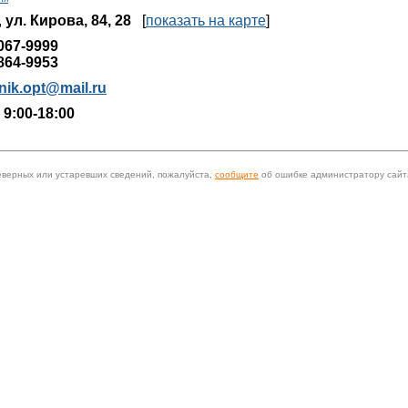
,
ул. Кирова, 84, 28
[
показать на карте
]
067-9999
864-9953
nik.opt@mail.ru
 9:00-18:00
еверных или устаревших сведений, пожалуйста,
сообщите
об ошибке администратору сайт