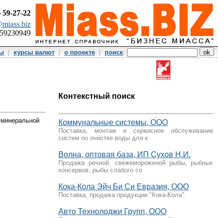
)
59-27-22
miass.biz
359230949
ты
|
курсы валют
|
о проекте
|
поиск
:
Контекстный поиск
о минеральной
Коммунальные системы, ООО
Поставка, монтаж и сервисное обслуживание
систем по очистке воды для к
Волна, оптовая база, ИП Сухов Н.И.
Продажа речной, свежемороженой рыбы, рыбных
консервов, рыбы слабого со
Кока-Кола Эйч Би Си Евразия, ООО
Поставка, продажа продукции "Кока-Кола".
Авто Технолоджи Групп, ООО