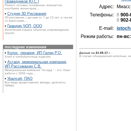
Праведников Ю.С.)
Ремонт сотовых телефонов, планшетов,
Адрес:
Миасс
ноутбуков, мониторов,...
•
Студия 3D Рисования
Телефоны:
8
900-
3D рисование с детьми от 7 до 13 лет, а так же
8
902-
со взрослыми,...
•
Гвардия ЧОП, ООО
E-mail:
istoch
Физическая охрана объектов сопровождение
грузов.
Режим работы:
пн-вс:
последние изменения
•
Колос, пекарня, ИП Галин Р.О.
Данные на
21.05.17
г.
В случае обнаружения неполных, н
Хлеб и хлебобулочные изделия.
•
Асгард, мемориальная компания,
ИП Рассомахин С.В.
Мемориальная компания "Асгард " - это: Опыт
работы с 2006 года....
•
Уралсиб, ПАО
Все виды кредитования, вклады, депозиты,
ПИФЫ.