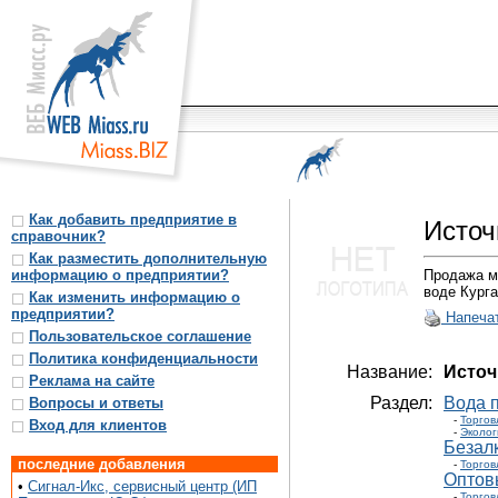
Как добавить предприятие в
Источ
справочник?
Как разместить дополнительную
информацию о предприятии?
Продажа ми
воде Курга
Как изменить информацию о
предприятии?
Напеча
Пользовательское соглашение
Политика конфиденциальности
Название:
Источ
Реклама на сайте
Раздел:
Вода п
Вопросы и ответы
-
Торгов
Вход для клиентов
-
Эколог
Безалк
последние добавления
-
Торгов
Оптов
•
Сигнал-Икс, сервисный центр (ИП
-
Торгов