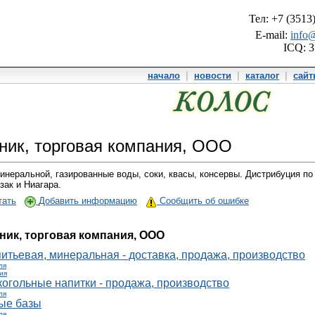
Тел: +7 (3513
E-mail:
info@
ICQ: 
начало
|
новости
|
каталог
|
сай
ник, торговая компания, ООО
неральной, газированные воды, соки, квасы, консервы. Дистрибуция п
зак и Ниагара.
тать
Добавить информацию
Сообщить об ошибке
ник, торговая компания, ООО
итьевая, минеральная - доставка, продажа, производство
ля
ия
огольные напитки - продажа, производство
ля
ые базы
ля