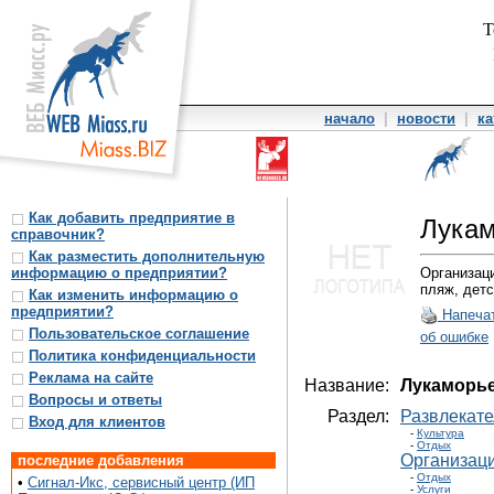
Т
начало
|
новости
|
ка
Как добавить предприятие в
Лука
справочник?
Как разместить дополнительную
информацию о предприятии?
Организаци
пляж, детс
Как изменить информацию о
предприятии?
Напеча
Пользовательское соглашение
об ошибке
Политика конфиденциальности
Реклама на сайте
Название:
Лукаморье
Вопросы и ответы
Раздел:
Развлекат
Вход для клиентов
-
Культура
-
Отдых
Организаци
последние добавления
-
Отдых
•
Сигнал-Икс, сервисный центр (ИП
-
Услуги