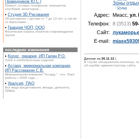
Праведников Ю.С.)
Зоны отды
Ремонт сотовых телефонов, планшетов,
-
Отдых
ноутбуков, мониторов,...
•
Студия 3D Рисования
Адрес:
Миасс,
ул.
3D рисование с детьми от 7 до 13 лет, а так же
со взрослыми,...
Телефон:
8 (3513)
59
•
Гвардия ЧОП, ООО
Физическая охрана объектов сопровождение
Сайт:
лукаморь
грузов.
E-mail:
miass5930
последние изменения
•
Колос, пекарня, ИП Галин Р.О.
Данные на
26.11.12
г.
Хлеб и хлебобулочные изделия.
В случае обнаружения неполных, н
•
Асгард, мемориальная компания,
об ошибке администратору сайта.
ИП Рассомахин С.В.
Мемориальная компания "Асгард " - это: Опыт
работы с 2006 года....
•
Уралсиб, ПАО
Все виды кредитования, вклады, депозиты,
ПИФЫ.