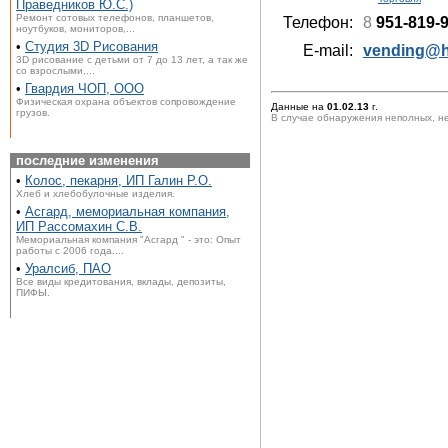
Праведников Ю.С.)
Ремонт сотовых телефонов, планшетов,
Телефон:
8
951-819-
ноутбуков, мониторов,...
•
Студия 3D Рисования
E-mail:
vending@h
3D рисование с детьми от 7 до 13 лет, а так же
со взрослыми,...
•
Гвардия ЧОП, ООО
Физическая охрана объектов сопровождение
Данные на
01.02.13
г.
грузов.
В случае обнаружения неполных, н
последние изменения
•
Колос, пекарня, ИП Галин Р.О.
Хлеб и хлебобулочные изделия.
•
Асгард, мемориальная компания,
ИП Рассомахин С.В.
Мемориальная компания "Асгард " - это: Опыт
работы с 2006 года....
•
Уралсиб, ПАО
Все виды кредитования, вклады, депозиты,
ПИФЫ.