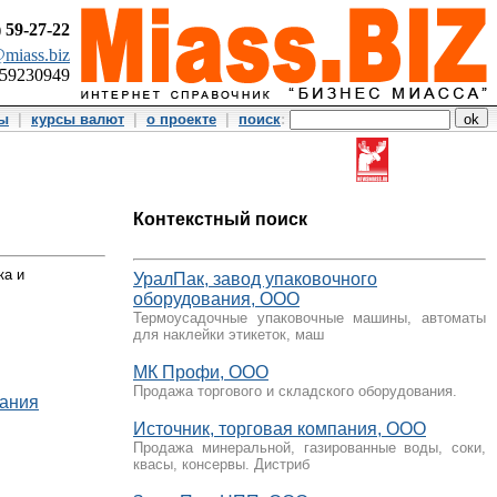
)
59-27-22
miass.biz
359230949
ты
|
курсы валют
|
о проекте
|
поиск
:
Контекстный поиск
ка и
УралПак, завод упаковочного
оборудования, ООО
Термоусадочные упаковочные машины, автоматы
для наклейки этикеток, маш
МК Профи, ООО
Продажа торгового и складского оборудования.
вания
Источник, торговая компания, ООО
Продажа минеральной, газированные воды, соки,
квасы, консервы. Дистриб