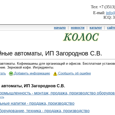
Тел: +7 (3513
E-mail:
info@
ICQ: 
начало
|
новости
|
каталог
|
сай
ные автоматы, ИП Загороднов С.В.
автоматы. Кофемашины для организаций и офисов. Бесплатная установ
ние. Зерновой кофе. Ингредиенты.
тать
Добавить информацию
Сообщить об ошибке
автоматы, ИП Загороднов С.В.
омышленность - монтаж, продажа, производство оборудо
сть
ьные напитки - продажа, производство
борудование, техника - продажа, производство