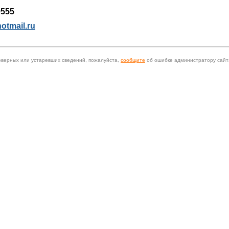
9555
otmail.ru
еверных или устаревших сведений, пожалуйста,
сообщите
об ошибке администратору сайт