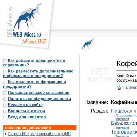
Как добавить предприятие в
Кофей
справочник?
Как разместить дополнительную
информацию о предприятии?
Кофейные 
обслужива
Как изменить информацию о
предприятии?
Напеча
Пользовательское соглашение
Политика конфиденциальности
Название:
Кофейные 
Реклама на сайте
Раздел:
Пищевая пр
Вопросы и ответы
-
Промышленно
Вход для клиентов
-
Торговля
Безалкогол
последние добавления
-
Торговля
Торговое о
•
Сигнал-Икс, сервисный центр (ИП
-
Торговля