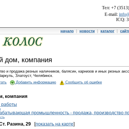
Тел: +7 (3513
E-mail:
info@
ICQ: 
начало
|
новости
|
каталог
|
сай
й дом, компания
во и продажа резных наличников, балясин, карнизов и иных резных аксс
аркуль, Златоуст, Челябинск.
тать
Добавить информацию
Сообщить об ошибке
м, компания
 работы
о
абатывающая промышленность - продажа, производство п
сть
 Ст. Разина, 29
[
показать на карте
]