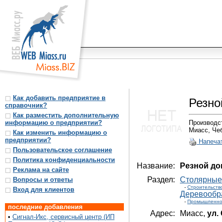
Как добавить предприятие в
Резно
справочник?
Как разместить дополнительную
информацию о предприятии?
Производст
Миасс, Чеб
Как изменить информацию о
предприятии?
Напеча
Пользовательское соглашение
Политика конфиденциальности
Название:
Резной до
Реклама на сайте
Раздел:
Столярные
Вопросы и ответы
-
Строительств
Вход для клиентов
Деревообр
-
Промышленно
последние добавления
Адрес:
Миасс,
ул.
•
Сигнал-Икс, сервисный центр (ИП