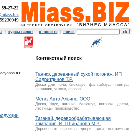
)
59-27-22
miass.biz
359230949
ты
|
курсы валют
|
о проекте
|
поиск
:
Контекстный поиск
есуаров в г.
Таниф, деревянный сухой погонаж, ИП
Садритдинов Т.Р.
Доска для пола, блокхаус, фальшбрус, плинтус,
наличник, уголок, еврова
Метиз Авто Альянс, ООО
Доска, брус, вагонка, блокхауз, погонаж, двери,
лестницы, производство
родукции
Таганай, деревообрабатывающая
компания, ИП Шибанова М.В.
Деревянные евроокна, двери, арки, лестничные