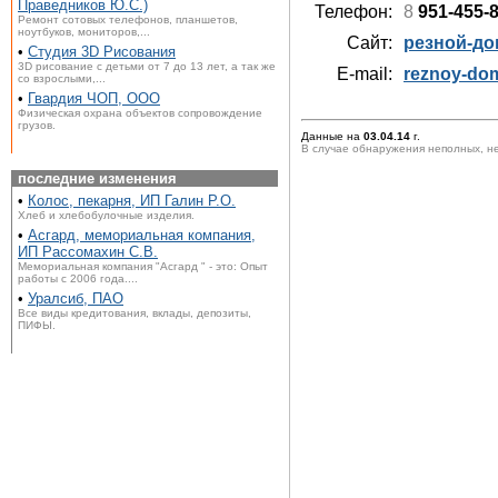
Праведников Ю.С.)
Телефон:
8
951-455-
Ремонт сотовых телефонов, планшетов,
ноутбуков, мониторов,...
Сайт:
резной-до
•
Студия 3D Рисования
3D рисование с детьми от 7 до 13 лет, а так же
E-mail:
reznoy-do
со взрослыми,...
•
Гвардия ЧОП, ООО
Физическая охрана объектов сопровождение
грузов.
Данные на
03.04.14
г.
В случае обнаружения неполных, н
последние изменения
•
Колос, пекарня, ИП Галин Р.О.
Хлеб и хлебобулочные изделия.
•
Асгард, мемориальная компания,
ИП Рассомахин С.В.
Мемориальная компания "Асгард " - это: Опыт
работы с 2006 года....
•
Уралсиб, ПАО
Все виды кредитования, вклады, депозиты,
ПИФЫ.