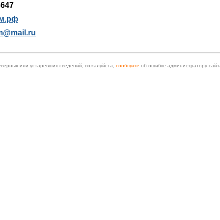
8647
м.рф
m@mail.ru
еверных или устаревших сведений, пожалуйста,
сообщите
об ошибке администратору сайт