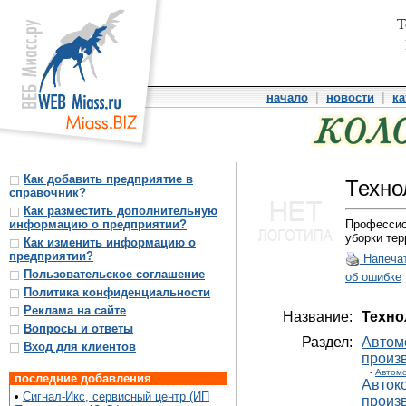
Т
начало
|
новости
|
ка
Как добавить предприятие в
Техно
справочник?
Как разместить дополнительную
информацию о предприятии?
Профессио
уборки тер
Как изменить информацию о
предприятии?
Напеча
Пользовательское соглашение
об ошибке
Политика конфиденциальности
Реклама на сайте
Название:
Техно
Вопросы и ответы
Раздел:
Автом
Вход для клиентов
произ
-
Автом
последние добавления
Автоко
•
Сигнал-Икс, сервисный центр (ИП
произ