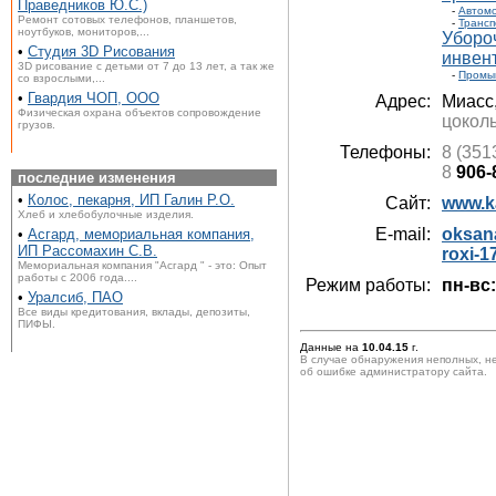
Праведников Ю.С.)
-
Автом
Ремонт сотовых телефонов, планшетов,
-
Трансп
ноутбуков, мониторов,...
Уборо
•
Студия 3D Рисования
инвент
3D рисование с детьми от 7 до 13 лет, а так же
-
Промы
со взрослыми,...
•
Гвардия ЧОП, ООО
Адрес:
Миасс
Физическая охрана объектов сопровождение
цокол
грузов.
Телефоны:
8 (351
8
906-
последние изменения
•
Колос, пекарня, ИП Галин Р.О.
Сайт:
www.ka
Хлеб и хлебобулочные изделия.
E-mail:
oksana
•
Асгард, мемориальная компания,
ИП Рассомахин С.В.
roxi-1
Мемориальная компания "Асгард " - это: Опыт
работы с 2006 года....
Режим работы:
пн-вс:
•
Уралсиб, ПАО
Все виды кредитования, вклады, депозиты,
ПИФЫ.
Данные на
10.04.15
г.
В случае обнаружения неполных, н
об ошибке администратору сайта.