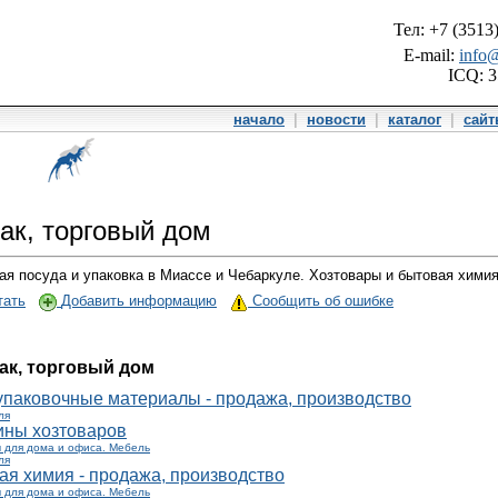
Тел: +7 (3513
E-mail:
info@
ICQ: 
начало
|
новости
|
каталог
|
сай
ак, торговый дом
я посуда и упаковка в Миассе и Чебаркуле. Хозтовары и бытовая химия
тать
Добавить информацию
Сообщить об ошибке
ак, торговый дом
 упаковочные материалы - продажа, производство
ля
ины хозтоваров
 для дома и офиса. Мебель
ля
ая химия - продажа, производство
 для дома и офиса. Мебель