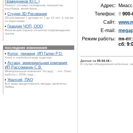
Праведников Ю.С.)
Адрес:
Миасс
Ремонт сотовых телефонов, планшетов,
ноутбуков, мониторов,...
Телефон:
8
900-
•
Студия 3D Рисования
3D рисование с детьми от 7 до 13 лет, а так же
со взрослыми,...
Сайт:
www.m
•
Гвардия ЧОП, ООО
E-mail:
megap
Физическая охрана объектов сопровождение
грузов.
Режим работы:
пн-пт:
сб: 9:
последние изменения
•
Колос, пекарня, ИП Галин Р.О.
Хлеб и хлебобулочные изделия.
Данные на
05.04.16
г.
•
Асгард, мемориальная компания,
В случае обнаружения неполных, н
ИП Рассомахин С.В.
Мемориальная компания "Асгард " - это: Опыт
работы с 2006 года....
•
Уралсиб, ПАО
Все виды кредитования, вклады, депозиты,
ПИФЫ.