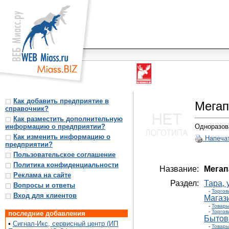
Как добавить предприятие в
Мегап
справочник?
Как разместить дополнительную
информацию о предприятии?
Одноразова
Как изменить информацию о
Напеча
предприятии?
Пользовательское соглашение
Политика конфиденциальности
Название:
Мегап
Реклама на сайте
Раздел:
Тара,
Вопросы и ответы
-
Торгов
Вход для клиентов
Магаз
-
Товары
-
Торгов
последние добавления
Бытов
•
Сигнал-Икс, сервисный центр (ИП
-
Товары