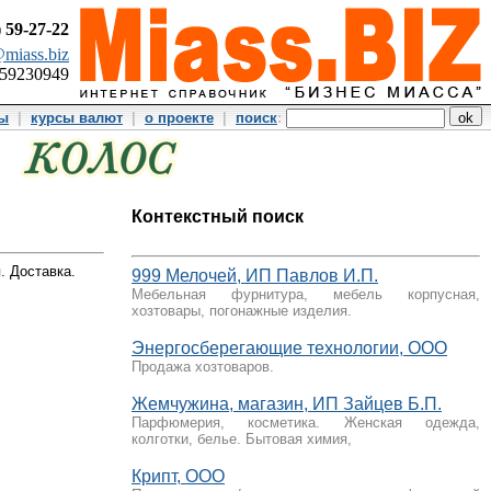
)
59-27-22
miass.biz
359230949
ты
|
курсы валют
|
о проекте
|
поиск
:
Контекстный поиск
. Доставка.
999 Мелочей, ИП Павлов И.П.
Мебельная фурнитура, мебель корпусная,
хозтовары, погонажные изделия.
Энергосберегающие технологии, ООО
Продажа хозтоваров.
Жемчужина, магазин, ИП Зайцев Б.П.
Парфюмерия, косметика. Женская одежда,
колготки, белье. Бытовая химия,
Крипт, ООО