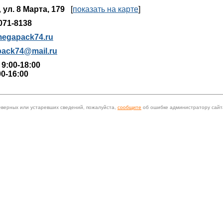
,
ул. 8 Марта, 179
[
показать на карте
]
071-8138
egapack74.ru
ack74@mail.ru
 9:00-18:00
00-16:00
еверных или устаревших сведений, пожалуйста,
сообщите
об ошибке администратору сайт