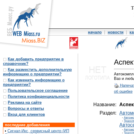
Т
начало
|
новости
|
ка
Как добавить предприятие в
Аспек
справочник?
Как разместить дополнительную
информацию о предприятии?
Автокомпле
Ваз и любы
Как изменить информацию о
предприятии?
Напеча
Пользовательское соглашение
об ошибке
Политика конфиденциальности
Реклама на сайте
Название:
Аспек
Вопросы и ответы
Раздел:
Автом
Вход для клиентов
-
Автом
-
Трансп
Автос
последние добавления
-
Автом
•
Сигнал-Икс, сервисный центр (ИП
-
Трансп