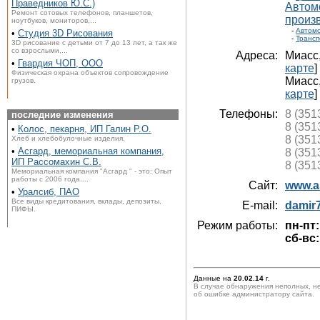
Праведников Ю.С.)
Автом
Ремонт сотовых телефонов, планшетов,
произ
ноутбуков, мониторов,...
-
Автом
•
Студия 3D Рисования
-
Трансп
3D рисование с детьми от 7 до 13 лет, а так же
со взрослыми,...
Адреса:
Миасс
•
Гвардия ЧОП, ООО
карте
]
Физическая охрана объектов сопровождение
Миасс
грузов.
карте
]
Телефоны:
8 (351
последние изменения
8 (351
•
Колос, пекарня, ИП Галин Р.О.
8 (351
Хлеб и хлебобулочные изделия.
•
Асгард, мемориальная компания,
8 (351
ИП Рассомахин С.В.
8 (351
Мемориальная компания "Асгард " - это: Опыт
работы с 2006 года....
Сайт:
www.a
•
Уралсиб, ПАО
Все виды кредитования, вклады, депозиты,
E-mail:
damir
ПИФЫ.
Режим работы:
пн-пт:
сб-вс:
Данные на
20.02.14
г.
В случае обнаружения неполных, н
об ошибке администратору сайта.