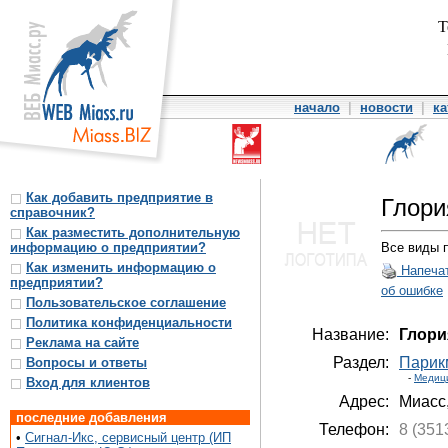
Т
начало
|
новости
|
ка
Как добавить предприятие в
Глори
справочник?
Как разместить дополнительную
информацию о предприятии?
Все виды п
Как изменить информацию о
Напеча
предприятии?
об ошибке
Пользовательское соглашение
Политика конфиденциальности
Название:
Глори
Реклама на сайте
Раздел:
Парик
Вопросы и ответы
-
Медиц
Вход для клиентов
Адрес:
Миасс
последние добавления
Телефон:
8 (351
•
Сигнал-Икс, сервисный центр (ИП