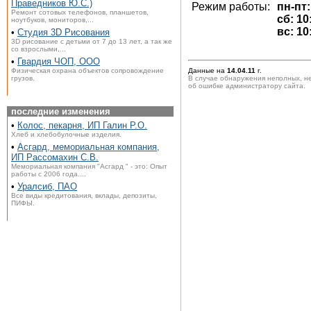
Праведников Ю.С.)
Режим работы:
пн-пт:
Ремонт сотовых телефонов, планшетов,
сб: 10
ноутбуков, мониторов,...
вс: 10
•
Студия 3D Рисования
3D рисование с детьми от 7 до 13 лет, а так же
со взрослыми,...
•
Гвардия ЧОП, ООО
Физическая охрана объектов сопровождение
Данные на
14.04.11
г.
грузов.
В случае обнаружения неполных, н
об ошибке администратору сайта.
последние изменения
•
Колос, пекарня, ИП Галин Р.О.
Хлеб и хлебобулочные изделия.
•
Асгард, мемориальная компания,
ИП Рассомахин С.В.
Мемориальная компания "Асгард " - это: Опыт
работы с 2006 года....
•
Уралсиб, ПАО
Все виды кредитования, вклады, депозиты,
ПИФЫ.