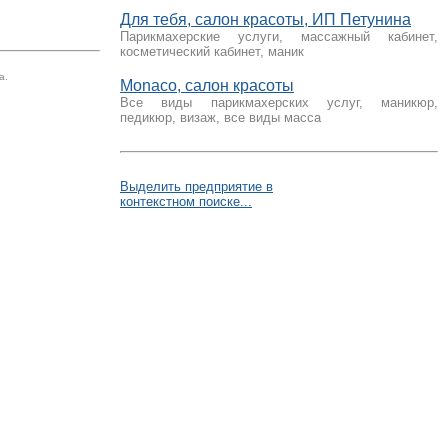
Для тебя, салон красоты, ИП Петунина
Парикмахерские услуги, массажный кабинет,
косметический кабинет, маник
а.
Monaco, салон красоты
Все виды парикмахерских услуг, маникюр,
педикюр, визаж, все виды масса
Выделить предприятие в
контекстном поиске...