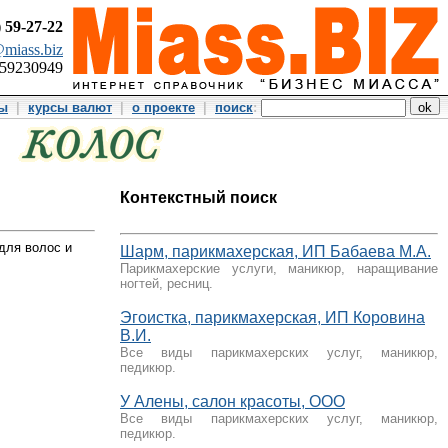
)
59-27-22
miass.biz
359230949
ты
|
курсы валют
|
о проекте
|
поиск
:
Контекстный поиск
для волос и
Шарм, парикмахерская, ИП Бабаева М.А.
Парикмахерские услуги, маникюр, наращивание
ногтей, ресниц.
Эгоистка, парикмахерская, ИП Коровина
В.И.
Все виды парикмахерских услуг, маникюр,
педикюр.
У Алены, салон красоты, ООО
Все виды парикмахерских услуг, маникюр,
педикюр.