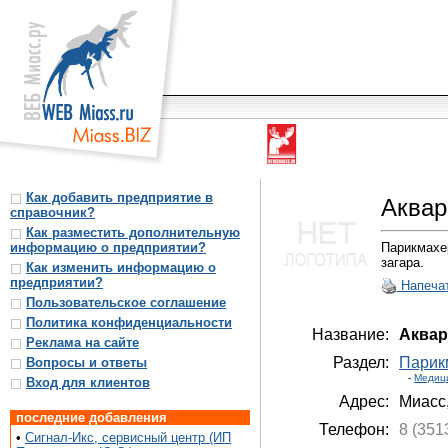
Как добавить предприятие в
Аквар
справочник?
Как разместить дополнительную
информацию о предприятии?
Парикмахе
загара.
Как изменить информацию о
предприятии?
Напеча
Пользовательское соглашение
Политика конфиденциальности
Название:
Аквар
Реклама на сайте
Раздел:
Парик
Вопросы и ответы
-
Медиц
Вход для клиентов
Адрес:
Миасс
последние добавления
Телефон:
8 (351
•
Сигнал-Икс, сервисный центр (ИП