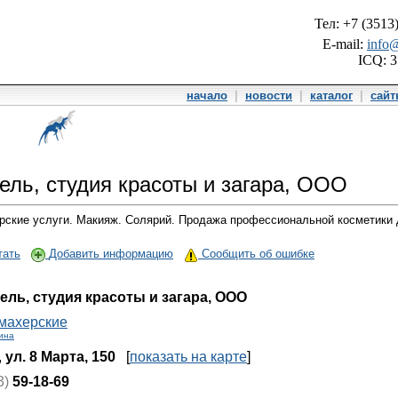
Тел: +7 (3513
E-mail:
info@
ICQ: 
начало
|
новости
|
каталог
|
сай
ель, cтудия красоты и загара, ООО
рские услуги. Макияж. Солярий. Продажа профессиональной косметики 
тать
Добавить информацию
Сообщить об ошибке
ель, cтудия красоты и загара, ООО
махерские
ина
,
ул. 8 Марта, 150
[
показать на карте
]
3)
59-18-69