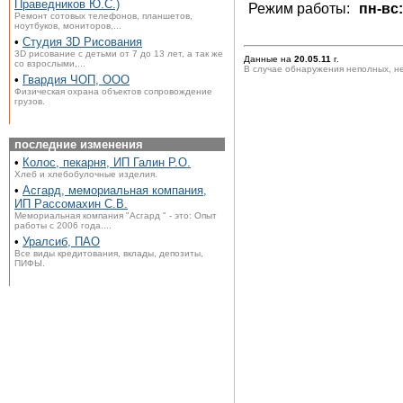
Праведников Ю.С.)
Режим работы:
пн-вс:
Ремонт сотовых телефонов, планшетов,
ноутбуков, мониторов,...
•
Студия 3D Рисования
3D рисование с детьми от 7 до 13 лет, а так же
Данные на
20.05.11
г.
со взрослыми,...
В случае обнаружения неполных, н
•
Гвардия ЧОП, ООО
Физическая охрана объектов сопровождение
грузов.
последние изменения
•
Колос, пекарня, ИП Галин Р.О.
Хлеб и хлебобулочные изделия.
•
Асгард, мемориальная компания,
ИП Рассомахин С.В.
Мемориальная компания "Асгард " - это: Опыт
работы с 2006 года....
•
Уралсиб, ПАО
Все виды кредитования, вклады, депозиты,
ПИФЫ.