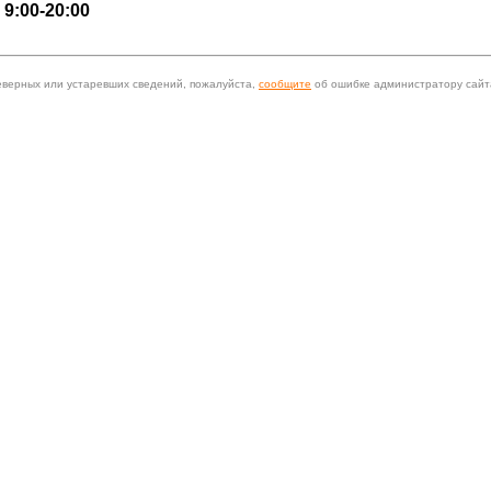
 9:00-20:00
еверных или устаревших сведений, пожалуйста,
сообщите
об ошибке администратору сайт