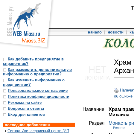
Т
начало
|
новости
|
ка
Как добавить предприятие в
Храм 
справочник?
Архан
Как разместить дополнительную
информацию о предприятии?
Как изменить информацию о
предприятии?
Напеча
Пользовательское соглашение
об ошибке
Политика конфиденциальности
Реклама на сайте
Вопросы и ответы
Название:
Храм прав
Вход для клиентов
Михаила
Раздел:
Монастыри,
последние добавления
-
Религия
•
Сигнал-Икс, сервисный центр (ИП