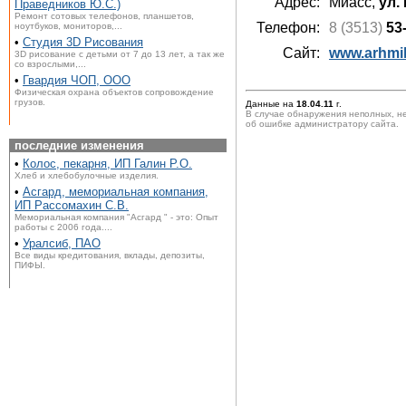
Адрес:
Миасс,
ул.
Праведников Ю.С.)
Ремонт сотовых телефонов, планшетов,
Телефон:
8 (3513)
53
ноутбуков, мониторов,...
•
Студия 3D Рисования
Сайт:
www.arhmi
3D рисование с детьми от 7 до 13 лет, а так же
со взрослыми,...
•
Гвардия ЧОП, ООО
Физическая охрана объектов сопровождение
грузов.
Данные на
18.04.11
г.
В случае обнаружения неполных, н
об ошибке администратору сайта.
последние изменения
•
Колос, пекарня, ИП Галин Р.О.
Хлеб и хлебобулочные изделия.
•
Асгард, мемориальная компания,
ИП Рассомахин С.В.
Мемориальная компания "Асгард " - это: Опыт
работы с 2006 года....
•
Уралсиб, ПАО
Все виды кредитования, вклады, депозиты,
ПИФЫ.