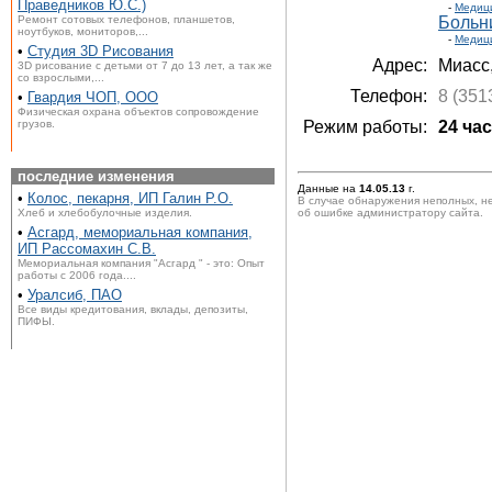
Праведников Ю.С.)
-
Медиц
Ремонт сотовых телефонов, планшетов,
Больн
ноутбуков, мониторов,...
-
Медиц
•
Студия 3D Рисования
Адрес:
Миасс
3D рисование с детьми от 7 до 13 лет, а так же
со взрослыми,...
Телефон:
8 (351
•
Гвардия ЧОП, ООО
Физическая охрана объектов сопровождение
грузов.
Режим работы:
24 ча
последние изменения
Данные на
14.05.13
г.
•
Колос, пекарня, ИП Галин Р.О.
В случае обнаружения неполных, н
Хлеб и хлебобулочные изделия.
об ошибке администратору сайта.
•
Асгард, мемориальная компания,
ИП Рассомахин С.В.
Мемориальная компания "Асгард " - это: Опыт
работы с 2006 года....
•
Уралсиб, ПАО
Все виды кредитования, вклады, депозиты,
ПИФЫ.