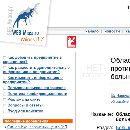
Т
начало
|
новости
|
ка
Как добавить предприятие в
Обла
справочник?
проти
Как разместить дополнительную
информацию о предприятии?
больн
Как изменить информацию о
предприятии?
Пользовательское соглашение
Политика конфиденциальности
Напеча
Реклама на сайте
об ошибке
Вопросы и ответы
Вход для клиентов
Название:
Облас
больн
последние добавления
•
Сигнал-Икс, сервисный центр (ИП
Раздел:
Больн