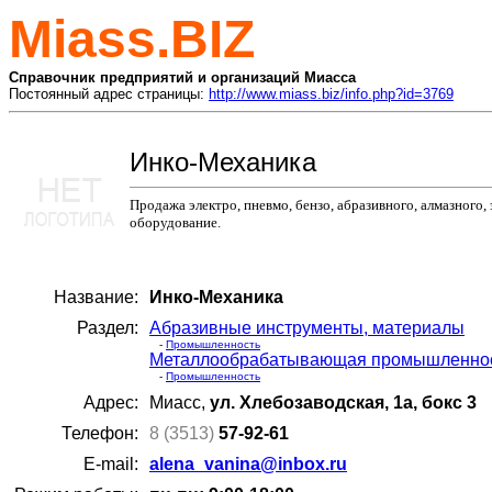
Miass.BIZ
Справочник предприятий и организаций Миасса
Постоянный адрес страницы:
http://www.miass.biz/info.php?id=3769
Инко-Механика
Продажа электро, пневмо, бензо, абразивного, алмазног
оборудование.
Название:
Инко-Механика
Раздел:
Абразивные инструменты, материалы
-
Промышленность
Металлообрабатывающая промышленность
-
Промышленность
Адрес:
Миасс,
ул. Хлебозаводская, 1а, бокс 3
Телефон:
8 (3513)
57-92-61
E-mail:
alena_vanina@inbox.ru