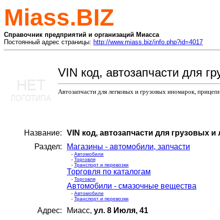
Miass.BIZ
Справочник предприятий и организаций Миасса
Постоянный адрес страницы:
http://www.miass.biz/info.php?id=4017
VIN код, автозапчасти для г
Автозапчасти для легковых и грузовых иномарок, прицепн
Название:
VIN код, автозапчасти для грузовых и
Раздел:
Магазины - автомобили, запчасти
-
Автомобили
-
Торговля
-
Транспорт и перевозки
Торговля по каталогам
-
Торговля
Автомобили - смазочные вещества
-
Автомобили
-
Транспорт и перевозки
Адрес:
Миасс,
ул. 8 Июля, 41