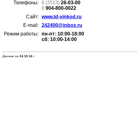
Телефоны:
8 (3513)
26-03-00
8
904-800-0022
Сайт:
www.td-vinkod.ru
E-mail:
242400@inbox.ru
Режим работы:
пн-пт: 10:00-18:00
сб: 10:00-14:00
Данные на
24.10.16
г.