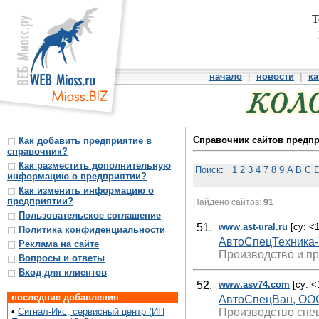
Т
начало
|
новости
|
ка
Справочник сайтов предп
Как добавить предприятие в
справочник?
Как разместить дополнительную
Поиск
:
1
2
3
4
7
8
9
A
B
C
информацию о предприятии?
Как изменить информацию о
предприятии?
Найдено сайтов:
91
Пользовательское соглашение
51.
www.ast-ural.ru
[cy: <1
Политика конфиденциальности
АвтоСпецТехника-
Реклама на сайте
Производство и пр
Вопросы и ответы
Вход для клиентов
52.
www.asv74.com
[cy: <
последние добавления
АвтоСпецВан, ОО
Производство спе
•
Сигнал-Икс, сервисный центр (ИП