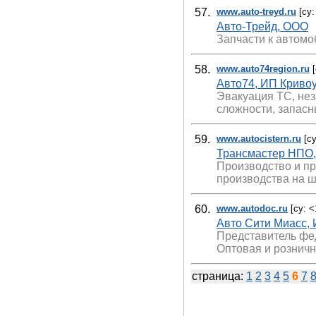
57.
www.auto-treyd.ru
[cy:
Авто-Трейд, ООО
Запчасти к автомо
58.
www.auto74region.ru
[
Авто74, ИП Криво
Эвакуация ТС, не
сложности, запасн
59.
www.autocistern.ru
[cy
Трансмастер НПО
Производство и пр
производства на ш
60.
www.autodoc.ru
[cy: <
Авто Сити Миасс,
Представитель фед
Оптовая и розничн
страница:
1
2
3
4
5
6
7