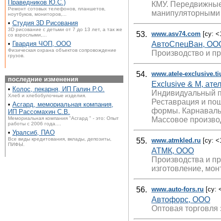
Праведников Ю.С.)
КМУ. Передвижные 
Ремонт сотовых телефонов, планшетов,
манипуляторными 
ноутбуков, мониторов,...
•
Студия 3D Рисования
3D рисование с детьми от 7 до 13 лет, а так же
53.
www.asv74.com
[cy: <
со взрослыми,...
АвтоСпецВан, ОО
•
Гвардия ЧОП, ООО
Физическая охрана объектов сопровождение
Производство и пр
грузов.
54.
www.atele-exclusive.ti
последние изменения
Ехсlusive & М, ат
•
Колос, пекарня, ИП Галин Р.О.
Индивидуальный п
Хлеб и хлебобулочные изделия.
Реставрация и по
•
Асгард, мемориальная компания,
формы. Карнавальн
ИП Рассомахин С.В.
Массовое производ
Мемориальная компания "Асгард " - это: Опыт
работы с 2006 года....
•
Уралсиб, ПАО
Все виды кредитования, вклады, депозиты,
55.
www.atmkled.ru
[cy: <
ПИФЫ.
АТМК, ООО
Производства и пр
изготовление, мон
56.
www.auto-fors.ru
[cy: 
Автофорс, ООО
Оптовая торговля 